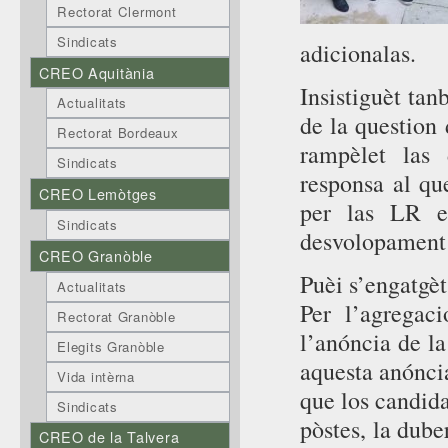
Rectorat Clermont
Sindicats
adicionalas.
CREO Aquitània
Insistiguèt tan
Actualitats
de la question 
Rectorat Bordeaux
rampèlet las
Sindicats
responsa al que
CREO Lemòtges
per las LR e
Sindicats
desvolopament 
CREO Granòble
Puèi s’engatgèt
Actualitats
Per l’agregac
Rectorat Granòble
l’anóncia de la
Elegits Granòble
aquesta anóncia
Vida intèrna
que los candidat
Sindicats
pòstes, la dube
CREO de la Talvera