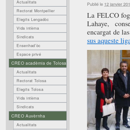
Actualitats
Publié le
12 janvier 20
Rectorat Montpellier
La FELCO foguè
Elegits Lengadòc
Lahaye, cons
Vida intèrna
encargat de las
Sindicats
sus aqueste li
Ensenhad’òc
Espace privé
CREO acadèmia de Tolosa
Actualitats
Rectorat Tolosa
Elegits Tolosa
Vida intèrna
Sindicats
CREO Auvèrnha
Actualitats