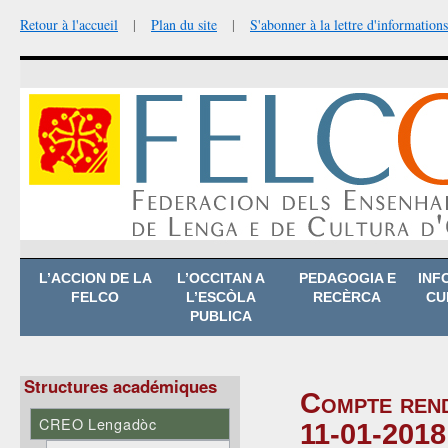
Retour à l'accueil
|
Plan du site
|
S'abonner à la lettre d'informations
Aller
L’ACCION DE LA
L’OCCITAN A
PEDAGOGIA E
INF
au
FELCO
L’ESCÒLA
RECÈRCA
CU
contenu
PUBLICA
Structures académiques
Compte rend
CREO Lengadòc
11-01-2018