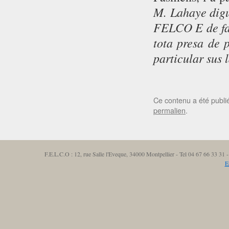
M. Lahaye digu
FELCO E de fai
tota presa de 
particular sus 
Ce contenu a été publ
permalien
.
F.E.L.C.O : 12, rue Salle l'Eveque, 34000 Montpellier - Tel 04 67 66 33 3
E