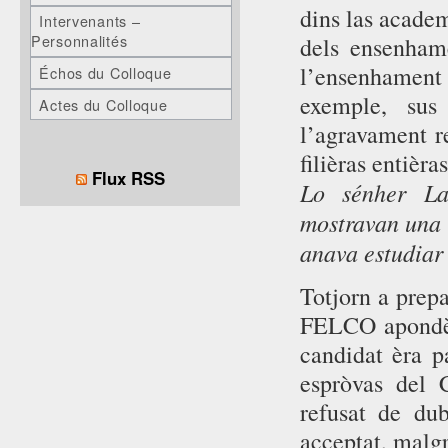
dins las academ
Intervenants –
Personnalités
dels ensenham
l’ensenhament
Échos du Colloque
exemple, sus
Actes du Colloque
l’agravament r
filièras entièras
Flux RSS
Lo sénher La
mostravan una r
anava estudiar 
Totjorn a prepa
FELCO apondèt 
candidat èra p
espròvas del 
refusat de du
acceptat, malgr