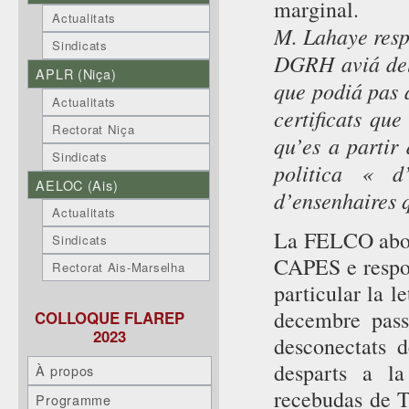
marginal.
Actualitats
M. Lahaye resp
Sindicats
DGRH aviá del 
APLR (Niça)
que podiá pas 
Actualitats
certificats qu
Rectorat Niça
qu’es a partir 
Sindicats
politica « d
AELOC (Ais)
d’ensenhaires q
Actualitats
La FELCO abord
Sindicats
CAPES e respo
Rectorat Ais-Marselha
particular la l
decembre pas
COLLOQUE FLAREP
2023
desconectats 
desparts a la
À propos
recebudas de T
Programme