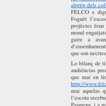
alprèp dels col
FELCO e diguè
Foguèt l’esca
projèctes èran
mond engatjats
gaire a avan
d’ensenhament,
que son necites
Lo bilanç de ti
audiéncias pre
que mai en li
http://www.fel
mai aquelas q
l’escota recebu
Pasmens, i a pa