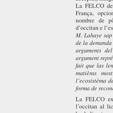
La FELCO dem
França, opci
nombre de pò
d’occitan e l’e
M. Lahaye sap 
de la demanda 
arguments del
argument représ
fait que las l
matièras mos
l’ecosistèma d
forma de recon
La FELCO expr
l’occitan al l