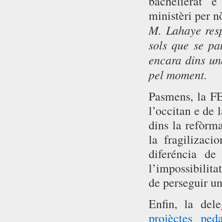
bachelierat 
ministèri per 
M. Lahaye resp
sols que se p
encara dins un
pel moment.
Pasmens, la F
l’occitan e de 
dins la refòrma
la fragilizaci
diferéncia d
l’impossibilita
de perseguir u
Enfin, la de
projèctes ped