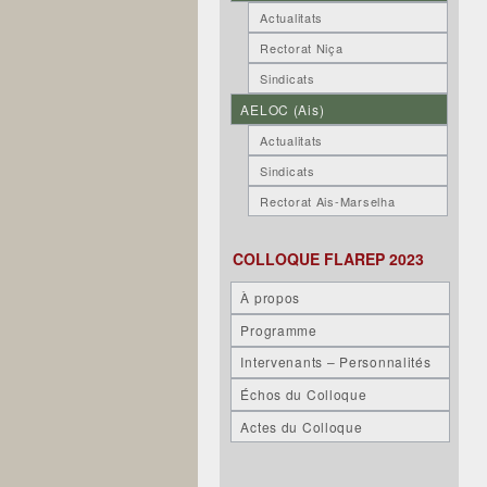
Actualitats
Rectorat Niça
Sindicats
AELOC (Ais)
Actualitats
Sindicats
Rectorat Ais-Marselha
COLLOQUE FLAREP 2023
À propos
Programme
Intervenants – Personnalités
Échos du Colloque
Actes du Colloque