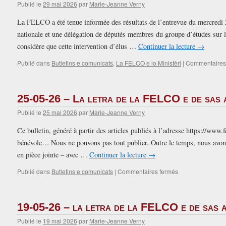
Publié le
29 mai 2026
par
Marie-Jeanne Verny
La FELCO a été tenue informée des résultats de l’entrevue du mercredi 
nationale et une délégation de députés membres du groupe d’études sur
considère que cette intervention d’élus …
Continuer la lecture
→
Publié dans
Butletins e comunicats
,
La FELCO e lo Ministèri
|
Commentaires
25-05-26 – La letra de la FELCO e de sas 
Publié le
25 mai 2026
par
Marie-Jeanne Verny
Ce bulletin, généré à partir des articles publiés à l’adresse https://www.f
bénévole… Nous ne pouvons pas tout publier. Outre le temps, nous avons
en pièce jointe – avec …
Continuer la lecture
→
sur
Publié dans
Butletins e comunicats
|
Commentaires fermés
25-
05-
26
19-05-26 – la letra de la FELCO e de sas 
–
La
Publié le
19 mai 2026
par
Marie-Jeanne Verny
letra