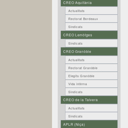
CREO Aquitània
Actualitats
Rectorat Bordeaux
Sindicats
CREO Lemòtges
Sindicats
CREO Granòble
Actualitats
Rectorat Granòble
Elegits Granòble
Vida intèrna
Sindicats
CREO de la Talvera
Actualitats
Sindicats
APLR (Niça)