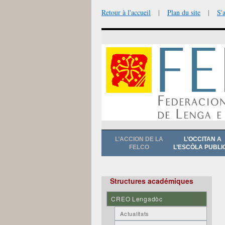
Retour à l'accueil
|
Plan du site
|
S'
Aller
L’ACCION DE LA
L’OCCITAN A
au
FELCO
L’ESCÒLA PUBLI
contenu
Structures académiques
CREO Lengadòc
Actualitats