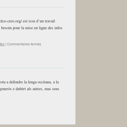
elco-creo.org/ est issu d’un travail
 besoin pour la mise en ligne des infos
sur
dòc
|
Commentaires fermés
15-
03-
26-
La
letra
de
la
ota a defendre la lenga occitana, a la
FELCO
generós e dubèrt als autres, mas sens
e
del
CREO
Lengadòc
–
ensenhament
public
de