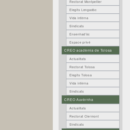
Rectorat Montpellier
Elegits Lengadòc
Vida intèrna
Sindicats
Ensenhad’òc
Espace privé
CREO acadèmia de Tolosa
Actualitats
Rectorat Tolosa
Elegits Tolosa
Vida intèrna
Sindicats
CREO Auvèrnha
Actualitats
Rectorat Clermont
Sindicats