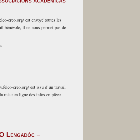
ssociacions academicas
mobilisation
collective
dans
l’Académie
elco-creo.org/ est envoyé toutes les
de
il bénévole, il ne nous permet pas de
Montpellier
:
formation
sur
és
continue
26-
dans
04-
le
26-
Gard,
La
postes
letra
au
de
CRPE
la
bilingue
w.felco-creo.org/ est issu d’un travail
FELCO
a mise en ligne des infos en pièce
e
de
sas
associacions
academicas
EO Lengadòc –