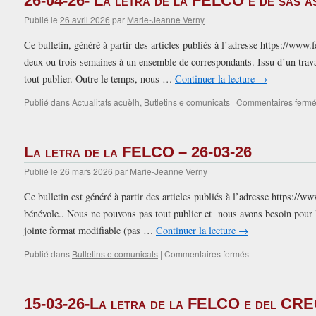
26-04-26- La letra de la FELCO e de sas a
Publié le
26 avril 2026
par
Marie-Jeanne Verny
Ce bulletin, généré à partir des articles publiés à l’adresse https://www.f
deux ou trois semaines à un ensemble de correspondants. Issu d’un trava
tout publier. Outre le temps, nous …
Continuer la lecture
→
Publié dans
Actualitats acuèlh
,
Butletins e comunicats
|
Commentaires ferm
La letra de la FELCO – 26-03-26
Publié le
26 mars 2026
par
Marie-Jeanne Verny
Ce bulletin est généré à partir des articles publiés à l’adresse https://ww
bénévole.. Nous ne pouvons pas tout publier et nous avons besoin pour l
jointe format modifiable (pas …
Continuer la lecture
→
sur
Publié dans
Butletins e comunicats
|
Commentaires fermés
La
letra
de
15-03-26-La letra de la FELCO e del CR
la