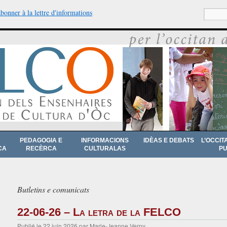
abonner à la lettre d'informations
Recherche
PEDAGOGIA E
INFORMACIONS
IDÈAS E DEBATS
L’OCCIT
CA
RECÈRCA
CULTURALAS
PU
Butletins e comunicats
22-06-26 – La letra de la FELCO
Publié le
22 juin 2026
par
Marie-Jeanne Verny