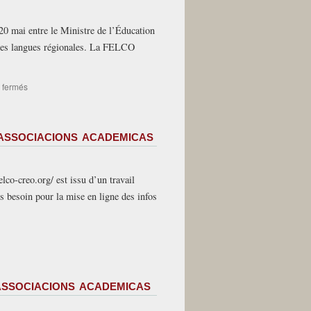
als
laureats
20 mai entre le Ministre de l’Éducation
e
a
 les langues régionales. La FELCO
las
laureatas
sur
 fermés
Communiqué
FELCO
29-
associacions academicas
05-
26
Langues
régionales
elco-creo.org/ est issu d’un travail
–
 besoin pour la mise en ligne des infos
Les
mesures
annoncées
par
le
Ministère
associacions academicas