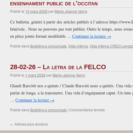
FELCO
ensenhament public de l’occitan
–
26-
Publié le
15 mars 2026
par
Marie-Jeanne Verny
03-
Ce bulletin, généré à partir des articles publiés à l’adresse https://www.f
26
bénévole.. Nous ne pouvons pas tout publier. Outre le temps, nous avons
en pièce jointe format modifiable …
Continuer la lecture
→
Publié dans
Butletins e comunicats
,
Vida intèrna
,
Vida intèrna CREO Lenga
28-02-26 – La letra de la FELCO
Publié le
1 mars 2026
par
Marie-Jeanne Verny
Glaudi Barsòtti nos a quitats / Claude Barsotti nous a quittés. Una vida t
parlar de longa, a la transmetre. Una vida d’engatjament caput. Un òme 
…
Continuer la lecture
→
sur
Publié dans
Butletins e comunicats
|
Commentaires fermés
28-
02-
←
Articles plus anciens
26
–