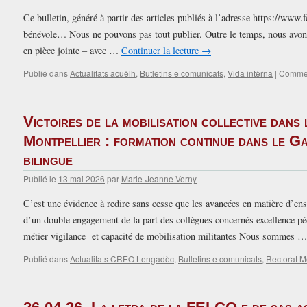
de
Ce bulletin, généré à partir des articles publiés à l’adresse https://www.f
la
bénévole… Nous ne pouvons pas tout publier. Outre le temps, nous avons
FELCO
e
en pièce jointe – avec …
Continuer la lecture
→
de
Publié dans
Actualitats acuèlh
,
Butletins e comunicats
,
Vida intèrna
sas
|
Commen
associacions
academicas
Victoires de la mobilisation collective dans
Montpellier : formation continue dans le 
bilingue
Publié le
13 mai 2026
par
Marie-Jeanne Verny
C’est une évidence à redire sans cesse que les avancées en matière d’ens
d’un double engagement de la part des collègues concernés excellence pé
métier vigilance et capacité de mobilisation militantes Nous sommes 
Publié dans
Actualitats CREO Lengadòc
,
Butletins e comunicats
,
Rectorat M