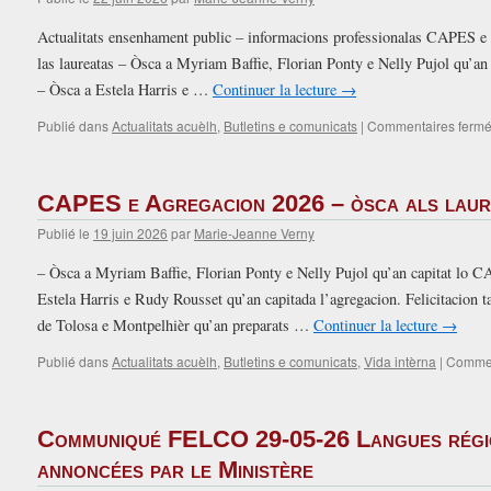
Actualitats ensenhament public – informacions professionalas CAPES e 
las laureatas – Òsca a Myriam Baffie, Florian Ponty e Nelly Pujol qu’an
– Òsca a Estela Harris e …
Continuer la lecture
→
Publié dans
Actualitats acuèlh
,
Butletins e comunicats
|
Commentaires ferm
CAPES e Agregacion 2026 – òsca als laure
Publié le
19 juin 2026
par
Marie-Jeanne Verny
– Òsca a Myriam Baffie, Florian Ponty e Nelly Pujol qu’an capitat lo C
Estela Harris e Rudy Rousset qu’an capitada l’agregacion. Felicitacion t
de Tolosa e Montpelhièr qu’an preparats …
Continuer la lecture
→
Publié dans
Actualitats acuèlh
,
Butletins e comunicats
,
Vida intèrna
|
Commen
Communiqué FELCO 29-05-26 Langues régio
annoncées par le Ministère