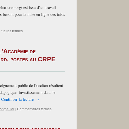
elco-creo.org/ est issu d’un travail
 besoin pour la mise en ligne des infos
sur
taires fermés
19-
05-
26
 l’Académie de
–
la
Gard, postes au CRPE
letra
de
la
FELCO
e
eignement public de l’occitan résultent
de
dagogique, investissement dans le
sas
associacions
…
Continuer la lecture
→
academicas
sur
ontpellier
|
Commentaires fermés
Victoires
de
la