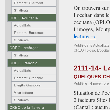
Rectorat Clermont
enseignement
On trouvera sur 
de
Sindicats
l’occitan dans le
l’occitan
CREO Aquitània
–
occitana (OPLO)
Données
Actualitats
Limoges, Montpe
FELCO
Rectorat Bordeaux
lecture
→
Sindicats
Publié dans
Actualitats
CREO Lemòtges
CREO Tolosa
,
L'occita
Sindicats
CREO Granòble
2111-14- La
Actualitats
quelques ch
Rectorat Granòble
Publié le
14 novembre
Elegits Granòble
Situation de l’
Vida intèrna
2 facteurs Sites
Sindicats
(Cantal : aucun 
CREO de la Talvera