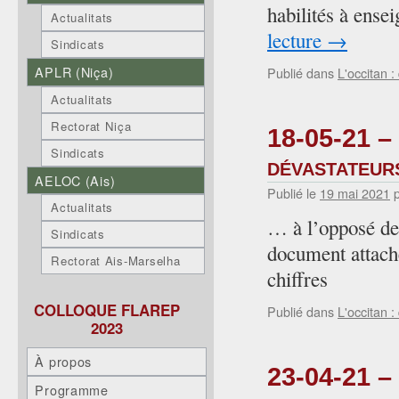
habilités à ense
Actualitats
lecture
→
Sindicats
APLR (Niça)
Publié dans
L'occitan :
Actualitats
Rectorat Niça
18-05-21 – 
Sindicats
dévastateurs
AELOC (Ais)
Publié le
19 mai 2021
Actualitats
… à l’opposé des
Sindicats
document attaché
Rectorat Ais-Marselha
chiffres
COLLOQUE FLAREP
Publié dans
L'occitan :
2023
À propos
23-04-21 – 
Programme