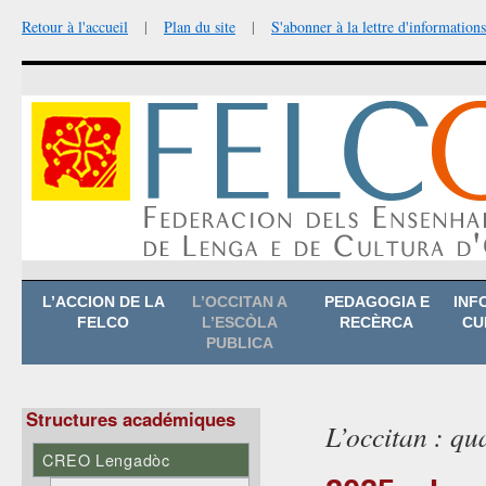
Retour à l'accueil
|
Plan du site
|
S'abonner à la lettre d'informations
Aller
L’ACCION DE LA
L’OCCITAN A
PEDAGOGIA E
INF
au
FELCO
L’ESCÒLA
RECÈRCA
CU
contenu
PUBLICA
Structures académiques
L’occitan : qu
CREO Lengadòc