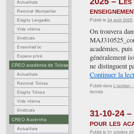
2025 – Les e
Actualitats
enseigneme
Rectorat Montpellier
Publié le
24 août 2025
Elegits Lengadòc
Vida intèrna
On trouvera dan
Sindicats
MAJ310525_compr
Ensenhad’òc
académies, puis 
généralement iss
Espace privé
ne distinguent p
CREO acadèmia de Tolosa
Continuer la lec
Actualitats
Rectorat Tolosa
Publié dans
L'occitan :
sur
fermés
Elegits Tolosa
2025
Vida intèrna
–
Les
Sindicats
31-10-24 – 
effectifs
CREO Auvèrnha
d’élèves
pour les ac
suivant
Actualitats
Publié le
31 octobre 2
un