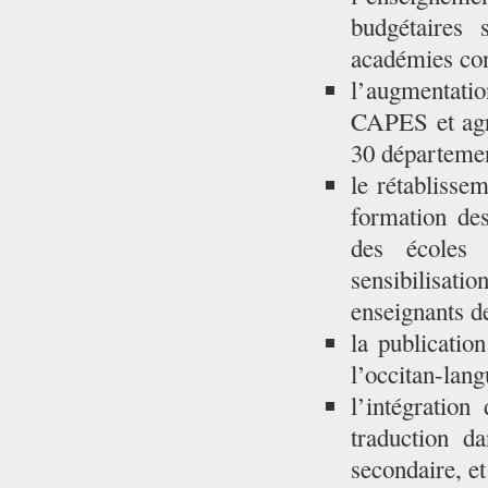
budgétaires 
académies co
l’augmentati
CAPES et agré
30 départemen
le rétablisse
formation de
des écoles 
sensibilisat
enseignants d
la publicatio
l’occitan-lang
l’intégration
traduction d
secondaire, e