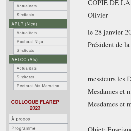
COPIE DE LA
Actualitats
Oli
Sindicats
APLR (Niça)
le 28 janvier 2
Actualitats
Rectorat Niça
Président de 
Sindicats
AELOC (Ais)
Actualitats
messieurs les 
Sindicats
Rectorat Ais-Marselha
Mesdames et mes
COLLOQUE FLAREP
Mesdames et mes
2023
À propos
Objet: Enseigne
Programme