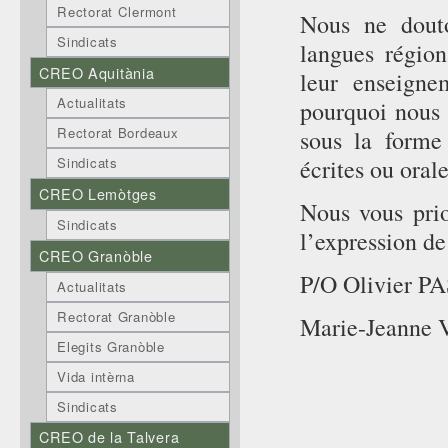
Rectorat Clermont
Nous ne dout
Sindicats
langues région
CREO Aquitània
leur enseigne
Actualitats
pourquoi nous 
Rectorat Bordeaux
sous la forme
écrites ou oral
Sindicats
CREO Lemòtges
Nous vous prio
Sindicats
l’expression de
CREO Granòble
P/O Olivier P
Actualitats
Rectorat Granòble
Marie-Jeanne 
Elegits Granòble
Vida intèrna
Sindicats
CREO de la Talvera