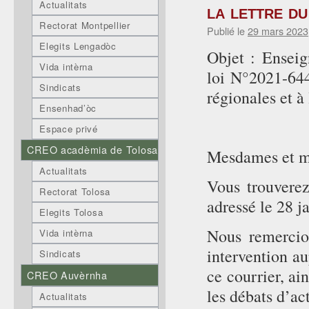
Actualitats
la lettre d
Rectorat Montpellier
Publié le
29 mars 2023
Elegits Lengadòc
Objet : Enseig
Vida intèrna
loi N°2021-644
Sindicats
régionales et à
Ensenhad’òc
Espace privé
CREO acadèmia de Tolosa
Mesdames et me
Actualitats
Vous trouverez
Rectorat Tolosa
adressé le 28 j
Elegits Tolosa
Nous remercion
Vida intèrna
intervention au
Sindicats
ce courrier, ai
CREO Auvèrnha
les débats d’act
Actualitats