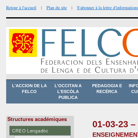
Retour à l'accueil
|
Plan du site
|
S'abonner à la lettre d'informations
Aller
L’ACCION DE LA
L’OCCITAN A
PEDAGOGIA E
INF
au
FELCO
L’ESCÒLA
RECÈRCA
CU
contenu
PUBLICA
Structures académiques
01-03-23 –
CREO Lengadòc
enseignemen