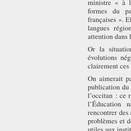
ministre « à l
formes du pat
françaises ». E
langues régio
attention dans 
Or la situati
évolutions né
clairement ces 
On aimerait pa
publication du 
l’occitan : ce 
l’Éducation n
rencontrer des 
problèmes et de
utiles aux insti