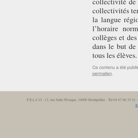
collectivité de
collectivités te
la langue régi
l’horaire nor
collèges et des
dans le but de
tous les élèves.
Ce contenu a été publ
permalien
.
F.E.L.C.O : 12, rue Salle l'Eveque, 34000 Montpellier - Tel 04 67 66 33 3
E