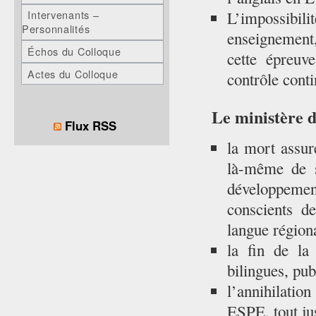
L’impossibi
Intervenants –
Personnalités
enseignement,
Échos du Colloque
cette épreuve
Actes du Colloque
contrôle conti
Le ministère d
Flux RSS
la mort assur
là-même de s
développeme
conscients d
langue région
la fin de la 
bilingues, publ
l’annihilatio
ESPE, tout ju