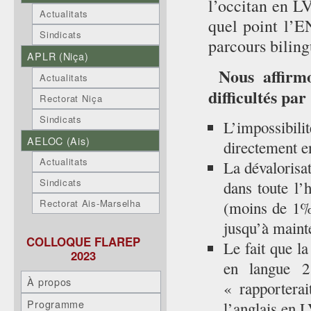
l’occitan en L
Actualitats
quel point l’E
Sindicats
parcours bilin
APLR (Niça)
Nous affirmo
Actualitats
difficultés par 
Rectorat Niça
Sindicats
L’impossibili
AELOC (Ais)
directement en
Actualitats
La dévalorisat
Sindicats
dans toute l’
Rectorat Ais-Marselha
(moins de 1%)
jusqu’à maint
COLLOQUE FLAREP
Le fait que l
2023
en langue 2
À propos
« rapportera
Programme
l’anglais en 