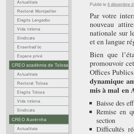
Actualitats
Publié le
5 décembre 
Rectorat Montpellier
Par votre inte
Elegits Lengadòc
nouveau attir
Vida intèrna
nationale sur 
Sindicats
et en langue ré
Ensenhad’òc
Bien que l’ét
Espace privé
promouvoir cet
CREO acadèmia de Tolosa
Offices Public
Actualitats
dynamique amo
Rectorat Tolosa
mis à mal en A
Elegits Tolosa
Vida intèrna
Baisse des eff
Remise en qu
Sindicats
section
CREO Auvèrnha
Difficultés r
Actualitats