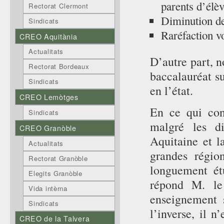
parents d’élèv
Rectorat Clermont
Diminution de
Sindicats
Raréfaction vo
CREO Aquitània
Actualitats
D’autre part, n
Rectorat Bordeaux
baccalauréat su
Sindicats
en l’état.
CREO Lemòtges
En ce qui conc
Sindicats
malgré les di
CREO Granòble
Aquitaine et l
Actualitats
grandes régio
Rectorat Granòble
longuement ét
Elegits Granòble
répond M. le
Vida intèrna
enseignement 
Sindicats
l’inverse, il n
CREO de la Talvera