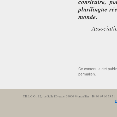
construire, p
plurilingue ré
monde.
Associati
Ce contenu a été publ
permalien
.
F.E.L.C.O : 12, rue Salle l'Eveque, 34000 Montpellier - Tel 04 67 66 33 3
E