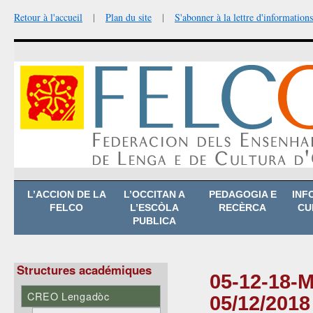
Retour à l'accueil
|
Plan du site
|
S'abonner à la lettre d'informations
Aller
L’ACCION DE LA
L’OCCITAN A
PEDAGOGIA E
INF
au
FELCO
L’ESCÒLA
RECÈRCA
CU
contenu
PUBLICA
Structures académiques
05-12-18-M
CREO Lengadòc
05/12/2018