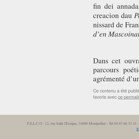
fin dei annada
P
creacion dau
nissard de Fran
d’en Mascoinat
Dans cet ouvra
parcours poéti
agrémenté d’une
Ce contenu a été publ
favoris avec
ce permal
F.E.L.C.O : 12, rue Salle l'Eveque, 34000 Montpellier - Tel 04 67 66 33 3
E