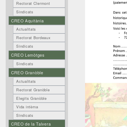
Rectorat Clermont
Sindicats
CREO Aquitània
Actualitats
Rectorat Bordeaux
Sindicats
CREO Lemòtges
Sindicats
CREO Granòble
Actualitats
Rectorat Granòble
Elegits Granòble
Vida intèrna
Sindicats
CREO de la Talvera