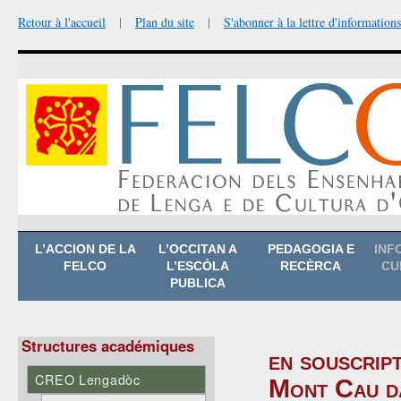
Retour à l'accueil
|
Plan du site
|
S'abonner à la lettre d'informations
Aller
L’ACCION DE LA
L’OCCITAN A
PEDAGOGIA E
INF
au
FELCO
L’ESCÒLA
RECÈRCA
CU
contenu
PUBLICA
Structures académiques
en souscript
CREO Lengadòc
Mont Cau da