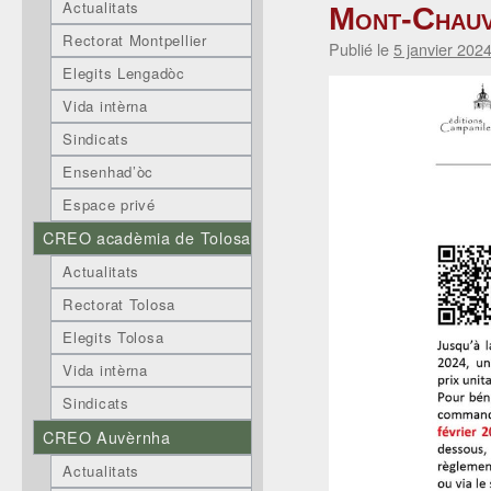
Actualitats
Mont-Chauv
Rectorat Montpellier
Publié le
5 janvier 202
Elegits Lengadòc
Vida intèrna
Sindicats
Ensenhad’òc
Espace privé
CREO acadèmia de Tolosa
Actualitats
Rectorat Tolosa
Elegits Tolosa
Vida intèrna
Sindicats
CREO Auvèrnha
Actualitats