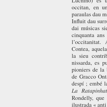
Luchino) es u
occitan, en u
paraulas dau m
Influit dau sur
dai músicas sie
cinquanta ans
l’occitanitat
Contea, aquela
la sieu contr
nissarda, es 
pioniers de la
de Gracco Ont
despí ; embé l
La Ratapinha
Rondelly, qu
ilustrada « ant