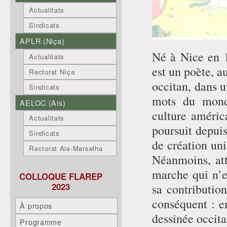
Actualitats
Sindicats
APLR (Niça)
Né à Nice en 1
Actualitats
est un poète, a
Rectorat Niça
occitan, dans u
Sindicats
mots du monde
AELOC (Ais)
culture américa
Actualitats
poursuit depui
Sindicats
de création uni
Rectorat Ais-Marselha
Néanmoins, att
marche qui n’e
COLLOQUE FLAREP
2023
sa contributio
conséquent : e
À propos
dessinée occita
Programme