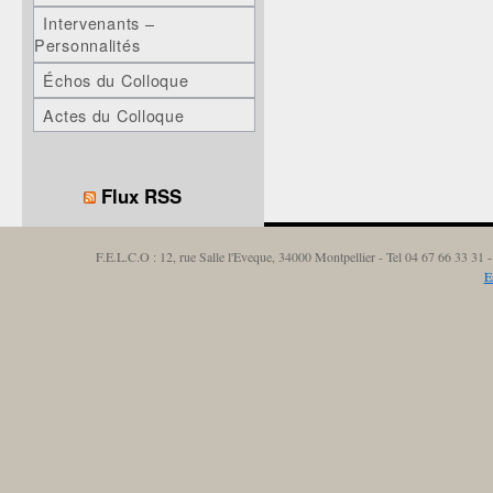
Intervenants –
Personnalités
Échos du Colloque
Actes du Colloque
Flux RSS
F.E.L.C.O : 12, rue Salle l'Eveque, 34000 Montpellier - Tel 04 67 66 33 3
E