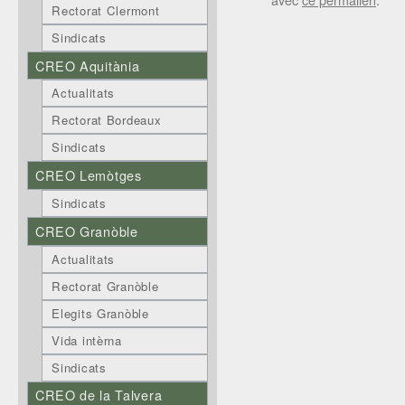
Rectorat Clermont
Sindicats
CREO Aquitània
Actualitats
Rectorat Bordeaux
Sindicats
CREO Lemòtges
Sindicats
CREO Granòble
Actualitats
Rectorat Granòble
Elegits Granòble
Vida intèrna
Sindicats
CREO de la Talvera