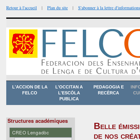
Retour à l'accueil
|
Plan du site
|
S'abonner à la lettre d'informations
Aller
L’ACCION DE LA
L’OCCITAN A
PEDAGOGIA E
INF
au
FELCO
L’ESCÒLA
RECÈRCA
CU
contenu
PUBLICA
Structures académiques
Belle émiss
CREO Lengadòc
de nos créa