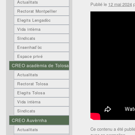
Actualitats
Publié le
12 mai 2024
Rectorat Montpellier
Elegits Lengadòc
Vida intèrna
Sindicats
Ensenhad’òc
Espace privé
CREO acadèmia de Tolosa
Actualitats
Rectorat Tolosa
Elegits Tolosa
Vida intèrna
Sindicats
CREO Auvèrnha
Ce contenu a été publ
Actualitats
avec
ce permalien
.