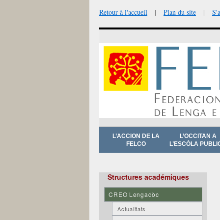
Retour à l'accueil
|
Plan du site
|
S'
Aller
L’ACCION DE LA
L’OCCITAN A
au
FELCO
L’ESCÒLA PUBLI
contenu
Structures académiques
CREO Lengadòc
Actualitats