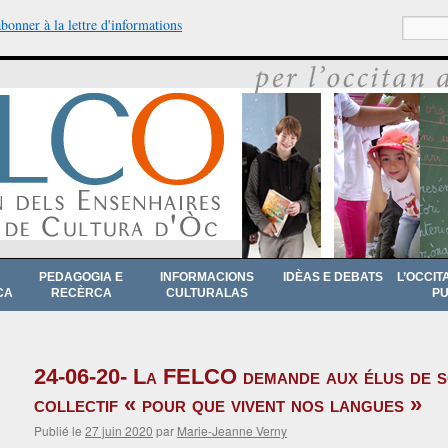
abonner à la lettre d'informations
Recherche
PEDAGOGIA E
INFORMACIONS
IDÈAS E DEBATS
L’OCCIT
CA
RECÈRCA
CULTURALAS
PU
24-06-20- La FELCO demande aux élus de s
collectif « pour que vivent nos langues »
Publié le
27 juin 2020
par
Marie-Jeanne Verny