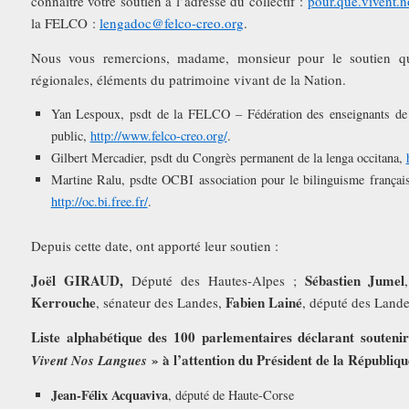
connaître votre soutien à l’adresse du collectif :
pour.que.vivent.
la FELCO :
lengadoc@felco-creo.org
.
Nous vous remercions, madame, monsieur pour le soutien q
régionales, éléments du patrimoine vivant de la Nation.
Yan Lespoux, psdt de la FELCO – Fédération des enseignants de 
public,
http://www.felco-creo.org/
.
Gilbert Mercadier, psdt du Congrès permanent de la lenga occitana,
Martine Ralu, psdte OCBI association pour le bilinguisme français
http://oc.bi.free.fr/
.
Depuis cette date, ont apporté leur soutien :
Joël GIRAUD,
Sébastien Jumel
Député des Hautes-Alpes ;
Kerrouche
Fabien Lainé
, sénateur des Landes,
, député des Land
Liste alphabétique des 100 parlementaires déclarant soutenir 
» à l’attention du Président de la Républiqu
Vivent Nos Langues
Jean-Félix Acquaviva
, député de Haute-Corse