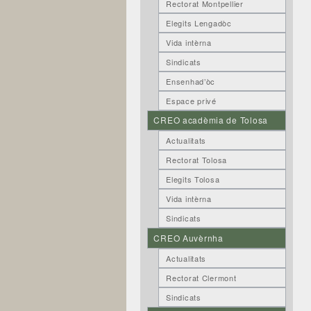
Rectorat Montpellier
Elegits Lengadòc
Vida intèrna
Sindicats
Ensenhad’òc
Espace privé
CREO acadèmia de Tolosa
Actualitats
Rectorat Tolosa
Elegits Tolosa
Vida intèrna
Sindicats
CREO Auvèrnha
Actualitats
Rectorat Clermont
Sindicats