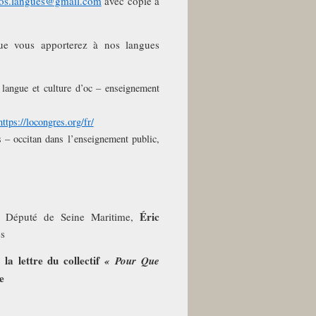
nos.langues@gmail.com
avec copie à
ue vous apporterez à nos langues
langue et culture d’oc – enseignement
https://locongres.org/fr/
 – occitan dans l’enseignement public,
Éric
, Député de Seine Maritime,
es
la lettre du collectif
« Pour Que
e