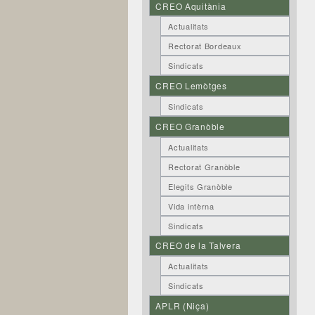
CREO Aquitània
Actualitats
Rectorat Bordeaux
Sindicats
CREO Lemòtges
Sindicats
CREO Granòble
Actualitats
Rectorat Granòble
Elegits Granòble
Vida intèrna
Sindicats
CREO de la Talvera
Actualitats
Sindicats
APLR (Niça)