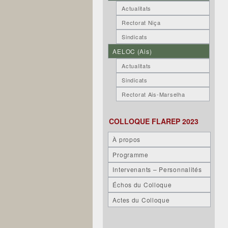
Actualitats
Rectorat Niça
Sindicats
AELOC (Ais)
Actualitats
Sindicats
Rectorat Ais-Marselha
COLLOQUE FLAREP 2023
À propos
Programme
Intervenants – Personnalités
Échos du Colloque
Actes du Colloque