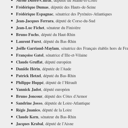
Nicole Dubré-Chirat
, députée du Maine-et-Loire
Frédérique Dumas
, députée des Hauts-de-Seine
Frédérique Espagnac
, sénatrice des Pyrénées-Atlantiques
Jean-Jacques Ferrara
, député de Corse-du-Sud
Jean-Luc Fichet
, sénateur du Finistère
Bruno Fuchs
, député du Haut-Rhin
Laurent Furst
, député du Bas-Rhin
Joëlle Garriaud-Maylam
, sénatrice des Français établis hors de Fr
Françoise Gatel
, sénatrice d’Ille-et-Vilaine
Claude Gruffat
, député européen
Danièle Hérin
, députée de l’Aude
Patrick Hetzel
, député du Bas-Rhin
Philippe Huppé
, député de l’Hérault
Yannick Jadot
, député européen
Bruno Joncour
, député des Côtes d’Armor
Sandrine Josso
, députée de Loire-Atlantique
Régis Juanico
, député de la Loire
Claude Kern
, sénateur du Bas-Rhin
Jacques Krabal
, député de l’Aisne