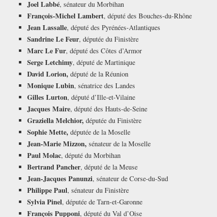
Joel Labbé
, sénateur du Morbihan
François-Michel Lambert
, député des Bouches-du-Rhône
Jean Lassalle
, député des Pyrénées-Atlantiques
Sandrine Le Feur
, députée du Finistère
Marc Le Fur
, député des Côtes d’Armor
Serge Letchimy
, député de Martinique
David Lorion,
député de la Réunion
Monique Lubin
, sénatrice des Landes
Gilles Lurton
, député d’Ille-et-Vilaine
Jacques Maire
, député des Hauts-de-Seine
Graziella Melchior,
députée du Finistère
Sophie Mette,
députée de la Moselle
Jean-Marie Mizzon,
sénateur de la Moselle
Paul Molac
, député du Morbihan
Bertrand Pancher
, député de la Meuse
Jean-Jacques Panunzi
, sénateur de Corse-du-Sud
Philippe Paul
, sénateur du Finistère
Sylvia Pinel
, députée de Tarn-et-Garonne
François Pupponi
, député du Val d’Oise