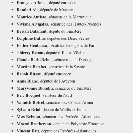
François Alfonsi
, député européen
Ramlati Ali
, députée de Mayotte
Maurice Antiste
, sénateur de la Martinique
Viviane Artigalas
, sénatrice des Hautes-Pyrénées
Erwan Balanant
, député du Finistère
Delphine Batho
, députée des Deux-Sèvres
Esther Benbassa
, sénatrice écologiste de Paris
Thierry Benoît,
député d’Ille-et-Vilaine
Claude Berit-Debat
, sénateur de la Dordogne
Martine Berthet
, sénatrice de la Savoie
Benoît Biteau
, député européen
Anne Blanc
, députée de l’Aveyron
Maryvonne Blondin
, sénatrice du Finistère
Eric Bocquet
, sénateur du Nord
Yannick Botrel
, sénateur des Côtes d’Armor
Sylvain Brial
, député de Wallis-et-Futuna
Max Brisson
, sénateur des Pyrénées-Atlantiques
Moetai Brotherson
, député de Polynésie Française
Vincent Bru
, député des Pyrénées-Atlantiques