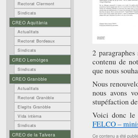
Rectorat Clermont
Sindicats
CREO Aquitània
Actualitats
Rectorat Bordeaux
Sindicats
2 paragraphes s
CREO Lemòtges
contenu de not
que nous souhai
Sindicats
CREO Granòble
Nous renouvelo
Actualitats
nous avons vo
Rectorat Granòble
stupéfaction de
Elegits Granòble
Voici donc le
Vida intèrna
FELCO – minis
Sindicats
CREO de la Talvera
Ce contenu a été publ