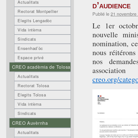
Actualitats
d’audience
Rectorat Montpellier
Publié le
21 novembre
Elegits Lengadòc
Le 1er octob
Vida intèrna
nouvelle mini
Sindicats
nomination, ce
Ensenhad’òc
nous réitérons
Espace privé
nos demandes
CREO acadèmia de Tolosa
associat
Actualitats
creo.org/catego
Rectorat Tolosa
Elegits Tolosa
Vida intèrna
Sindicats
CREO Auvèrnha
Actualitats