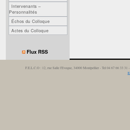
Intervenants –
Personnalités
Échos du Colloque
Actes du Colloque
Flux RSS
F.E.L.C.O : 12, rue Salle l'Eveque, 34000 Montpellier - Tel 04 67 66 33 3
E