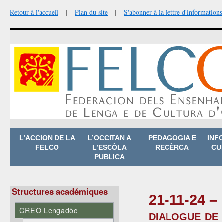
Retour à l'accueil
|
Plan du site
|
S'abonner à la lettre d'informations
Aller
L’ACCION DE LA
L’OCCITAN A
PEDAGOGIA E
INF
au
FELCO
L’ESCÒLA
RECÈRCA
CU
contenu
PUBLICA
Structures académiques
21-11-24 –
CREO Lengadòc
dialogue de