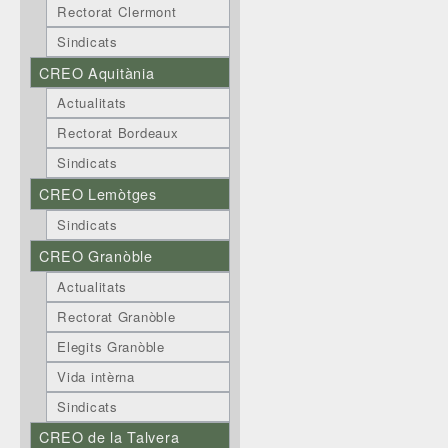
Rectorat Clermont
Sindicats
CREO Aquitània
Actualitats
Rectorat Bordeaux
Sindicats
CREO Lemòtges
Sindicats
CREO Granòble
Actualitats
Rectorat Granòble
Elegits Granòble
Vida intèrna
Sindicats
CREO de la Talvera