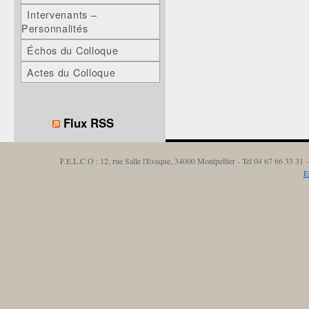
Intervenants –
Personnalités
Échos du Colloque
Actes du Colloque
Flux RSS
F.E.L.C.O : 12, rue Salle l'Eveque, 34000 Montpellier - Tel 04 67 66 33 3
E