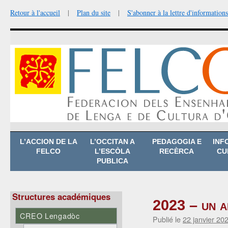
Retour à l'accueil
|
Plan du site
|
S'abonner à la lettre d'informations
Aller
L’ACCION DE LA
L’OCCITAN A
PEDAGOGIA E
INF
au
FELCO
L’ESCÒLA
RECÈRCA
CU
contenu
PUBLICA
Structures académiques
2023 – un a
CREO Lengadòc
Publié le
22 janvier 20