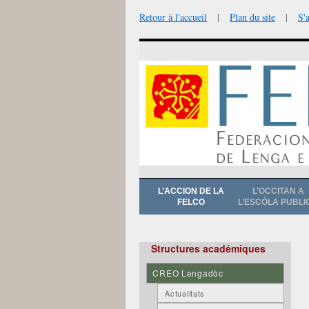
Retour à l'accueil
|
Plan du site
|
S'
Aller
L’ACCION DE LA
L’OCCITAN A
au
FELCO
L’ESCÒLA PUBLI
contenu
Structures académiques
CREO Lengadòc
Actualitats