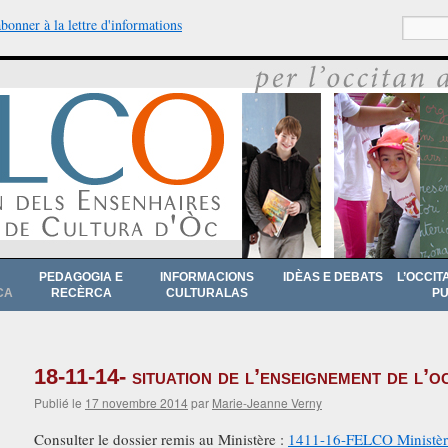
abonner à la lettre d'informations
Recherche
PEDAGOGIA E
INFORMACIONS
IDÈAS E DEBATS
L’OCCIT
CA
RECÈRCA
CULTURALAS
PU
18-11-14- situation de l’enseignement de l’
Publié le
17 novembre 2014
par
Marie-Jeanne Verny
Consulter le dossier remis au Ministère :
1411-16-FELCO Ministèr