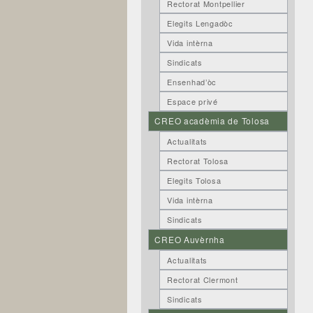
Rectorat Montpellier
Elegits Lengadòc
Vida intèrna
Sindicats
Ensenhad’òc
Espace privé
CREO acadèmia de Tolosa
Actualitats
Rectorat Tolosa
Elegits Tolosa
Vida intèrna
Sindicats
CREO Auvèrnha
Actualitats
Rectorat Clermont
Sindicats