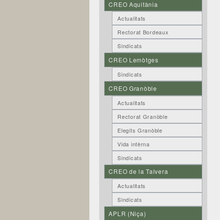
CREO Aquitània
Actualitats
Rectorat Bordeaux
Sindicats
CREO Lemòtges
Sindicats
CREO Granòble
Actualitats
Rectorat Granòble
Elegits Granòble
Vida intèrna
Sindicats
CREO de la Talvera
Actualitats
Sindicats
APLR (Niça)