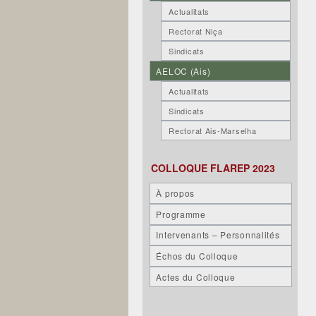
Actualitats
Rectorat Niça
Sindicats
AELOC (Ais)
Actualitats
Sindicats
Rectorat Ais-Marselha
COLLOQUE FLAREP 2023
À propos
Programme
Intervenants – Personnalités
Échos du Colloque
Actes du Colloque