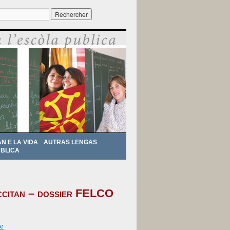
r :
AN E LA VIDA
AUTRAS LENGAS
BLICA
occitan – dossier FELCO
e