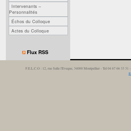
Intervenants –
Personnalités
Échos du Colloque
Actes du Colloque
Flux RSS
F.E.L.C.O : 12, rue Salle l'Eveque, 34000 Montpellier - Tel 04 67 66 33 3
E