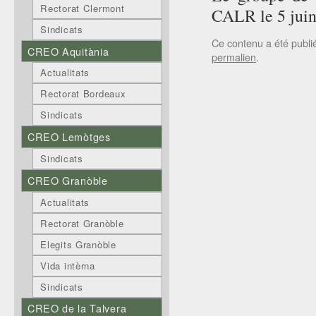
Rectorat Clermont
CALR le 5 juin
Sindicats
Ce contenu a été publ
CREO Aquitània
permalien
.
Actualitats
Rectorat Bordeaux
Sindicats
CREO Lemòtges
Sindicats
CREO Granòble
Actualitats
Rectorat Granòble
Elegits Granòble
Vida intèrna
Sindicats
CREO de la Talvera