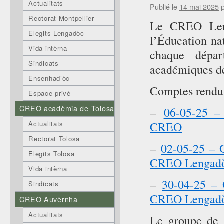
Actualitats
Publié le
14 mai 2025
Rectorat Montpellier
Le CREO Leng
Elegits Lengadòc
l’Éducation na
Vida intèrna
chaque dépar
Sindicats
académiques de
Ensenhad’òc
Comptes rendu
Espace privé
CREO acadèmia de Tolosa
–
06-05-25 – 
CREO
Actualitats
Rectorat Tolosa
–
02-05-25 – G
Elegits Tolosa
CREO Lengad
Vida intèrna
–
30-04-25 – 
Sindicats
CREO Lengad
CREO Auvèrnha
Actualitats
Le groupe de t