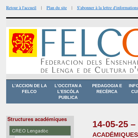
Retour à l'accueil
|
Plan du site
|
S'abonner à la lettre d'informations
Aller
L’ACCION DE LA
L’OCCITAN A
PEDAGOGIA E
INF
au
FELCO
L’ESCÒLA
RECÈRCA
CU
contenu
PUBLICA
Structures académiques
14-05-25 –
CREO Lengadòc
académiques