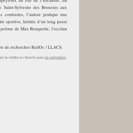
tpeyroux au Pas de l’Escalette, du
e Saint-Sylvestre des Brousses aux
s contrastes, l’auteur pratique une
ire sportive, héritée d’un long passé
un poème de Max Rouquette, l’occitan
uipe de recherches RedOc / LLACS.
ez le mettre en favoris avec
ce permalien
.