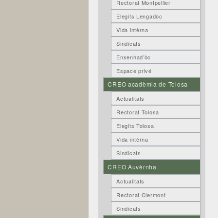
Rectorat Montpellier
Elegits Lengadòc
Vida intèrna
Sindicats
Ensenhad’òc
Espace privé
CREO acadèmia de Tolosa
Actualitats
Rectorat Tolosa
Elegits Tolosa
Vida intèrna
Sindicats
CREO Auvèrnha
Actualitats
Rectorat Clermont
Sindicats