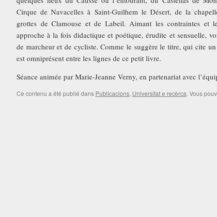
quelques lieux du Causse ou l’entourant, du Castellas de Mon
Cirque de Navacelles à Saint-Guilhem le Désert, de la chapell
grottes de Clamouse et de Labeil. Aimant les contraintes et le
approche à la fois didactique et poétique, érudite et sensuelle, vo
de marcheur et de cycliste. Comme le suggère le titre, qui cite 
est omniprésent entre les lignes de ce petit livre.
Séance animée par Marie-Jeanne Verny, en partenariat avec l’éq
Ce contenu a été publié dans
Publicacions
,
Universitat e recèrca
. Vous pouv