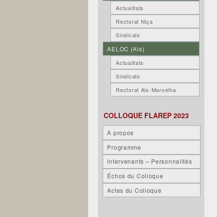
Actualitats
Rectorat Niça
Sindicats
AELOC (Ais)
Actualitats
Sindicats
Rectorat Ais-Marselha
COLLOQUE FLAREP 2023
À propos
Programme
Intervenants – Personnalités
Échos du Colloque
Actes du Colloque