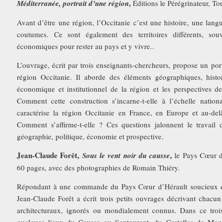
,
Méditerranée, portrait d’une région
Éditions le Pérégrinateur, T
Avant d’être une région, l’Occitanie c’est une histoire, une langu
coutumes. Ce sont également des territoires différents, so
économiques pour rester au pays et y vivre..
L’ouvrage, écrit par trois enseignants-chercheurs, propose un portr
région Occitanie. Il aborde des éléments géographiques, histori
économique et institutionnel de la région et les perspectives 
Comment cette construction s’incarne-t-elle à l’échelle natio
caractérise la région Occitanie en France, en Europe et au-del
Comment s’affirme-t-elle ? Ces questions jalonnent le travail d
géographie, politique, économie et prospective.
Jean-Claude Forêt,
,
Sous le vent noir du causse
le Pays Cœur d’
60 pages, avec des photographies de Romain Thiéry.
Répondant à une commande du Pays Cœur d’Hérault soucieux de
Jean-Claude Forêt a écrit trois petits ouvrages décrivant chacun
architecturaux, ignorés ou mondialement connus. Dans ce troi