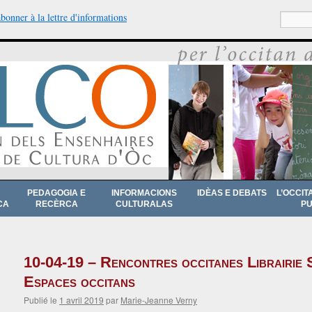
abonner à la lettre d'informations
Recherche
PEDAGOGIA E
INFORMACIONS
IDÈAS E DEBATS
L’OCCIT
CA
RECÈRCA
CULTURALAS
PU
10-04-19 – Rencontres occitanes Librairie
Espaces occitans
Publié le
1 avril 2019
par
Marie-Jeanne Verny