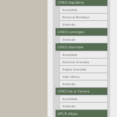
CREO Aquitània
Actualitats
Rectorat Bordeaux
Sindicats
CREO Lemòtges
Sindicats
CREO Granòble
Actualitats
Rectorat Granòble
Elegits Granòble
Vida intèrna
Sindicats
CREO de la Talvera
Actualitats
Sindicats
APLR (Niça)