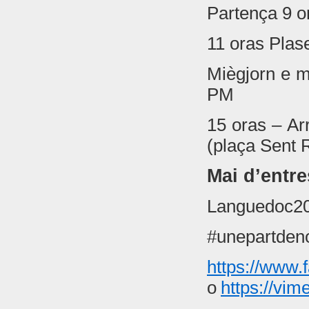
Partença 9 o
11 oras Plas
Miègjorn e m
PM
15 oras – Ar
(plaça Sent 
Mai d’entr
Languedoc2
#unepartde
https://www
o
https://vi