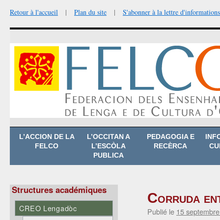
Retour à l'accueil
|
Plan du site
|
S'abonner à la lettre d'informations
Aller
L’ACCION DE LA
L’OCCITAN A
PEDAGOGIA E
INF
au
FELCO
L’ESCÒLA
RECÈRCA
CU
contenu
PUBLICA
Structures académiques
Corruda ent
CREO Lengadòc
Publié le
15 septembre