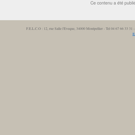
Ce contenu a été publ
F.E.L.C.O : 12, rue Salle l'Eveque, 34000 Montpellier - Tel 04 67 66 33 3
E