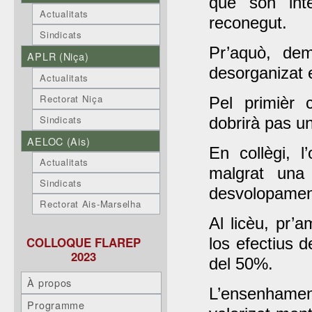
que son inte
Actualitats
reconegut.
Sindicats
Pr’aquò, dem
APLR (Niça)
desorganizat e
Actualitats
Rectorat Niça
Pel primièr 
Sindicats
dobrirà pas un
AELOC (Ais)
En collègi, l
Actualitats
malgrat una
Sindicats
desvolopamen
Rectorat Ais-Marselha
Al licèu, pr’a
los efectius d
COLLOQUE FLAREP
2023
del 50%.
À propos
L’ensenhamen
Programme