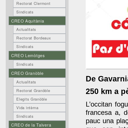
Rectorat Clermont
Sindicats
CREO Aquitània
Actualitats
Rectorat Bordeaux
Sindicats
CREO Lemòtges
Sindicats
CREO Granòble
De Gavarni
Actualitats
250 km a pè
Rectorat Granòble
Elegits Granòble
L’occitan fog
Vida intèrna
francesa a, 
Sindicats
pauc una plaç
CREO de la Talvera