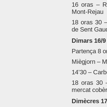
16 oras – R
Mont-Rejau
18 oras 30 –
de Sent Gau
Dimars 16/9
Partença 8 o
Miègjorn – M
14’30 – Car
18 oras 30 
mercat cobèr
Dimècres 17