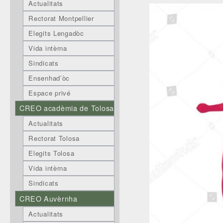
Actualitats
Rectorat Montpellier
Elegits Lengadòc
Vida intèrna
Sindicats
Ensenhad’òc
Espace privé
CREO acadèmia de Tolosa
Actualitats
Rectorat Tolosa
Elegits Tolosa
Vida intèrna
Sindicats
CREO Auvèrnha
Actualitats