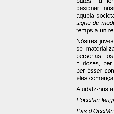
patés, la le
designar nòs
aquela societ
signe de mode
temps a un re
Nòstres joves
se materializ
personas, lo
curioses, per
per èsser con
eles comença 
Ajudatz-nos a
L’occitan len
Pas d’Occitàn