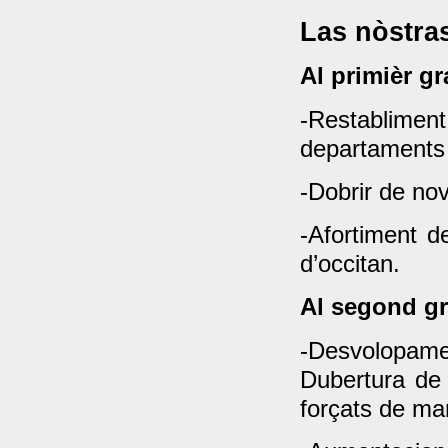
Las nòstr
Al primièr gr
-Restablime
departaments 
-Dobrir de nov
-Afortiment d
d’occitan.
Al segond g
-Desvolopame
Dubertura de 
forçats de ma