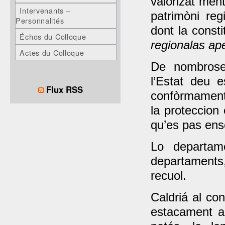
valorizat men
Intervenants –
patrimòni re
Personnalités
dont la consti
Échos du Colloque
regionalas ap
Actes du Colloque
De nombroses
l’Estat deu 
Flux RSS
confòrmament 
la proteccion
qu’es pas en
Lo departam
departaments
recuol.
Caldriá al con
estacament a 