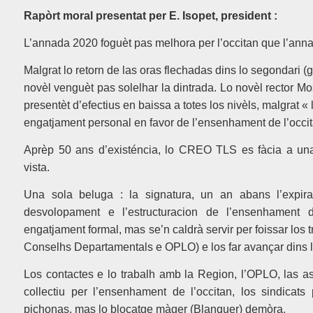
Rapòrt moral presentat per E. Isopet, president :
L’annada 2020 foguèt pas melhora per l’occitan que l’ann
Malgrat lo retorn de las oras flechadas dins lo segondari (g
novèl venguèt pas solelhar la dintrada. Lo novèl rector Mo
presentèt d’efectius en baissa a totes los nivèls, malgrat «
engatjament personal en favor de l’ensenhament de l’occita
Aprèp 50 ans d’existéncia, lo CREO TLS es fàcia a una
vista.
Una sola beluga : la signatura, un an abans l’expir
desvolopament e l’estructuracion de l’ensenhament 
engatjament formal, mas se’n caldrà servir per foissar los t
Conselhs Departamentals e OPLO) e los far avançar dins l
Los contactes e lo trabalh amb la Region, l’OPLO, las a
collectiu per l’ensenhament de l’occitan, los sindica
pichonas, mas lo blocatge màger (Blanquer) demòra.