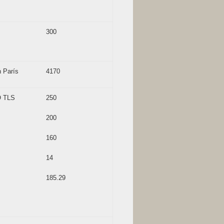
300
n París
4170
O TLS
250
200
160
14
185.29