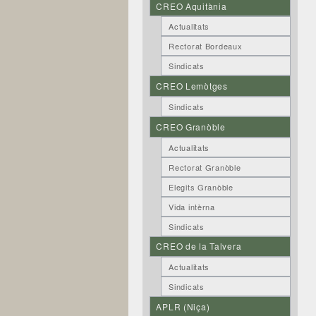
CREO Aquitània
Actualitats
Rectorat Bordeaux
Sindicats
CREO Lemòtges
Sindicats
CREO Granòble
Actualitats
Rectorat Granòble
Elegits Granòble
Vida intèrna
Sindicats
CREO de la Talvera
Actualitats
Sindicats
APLR (Niça)