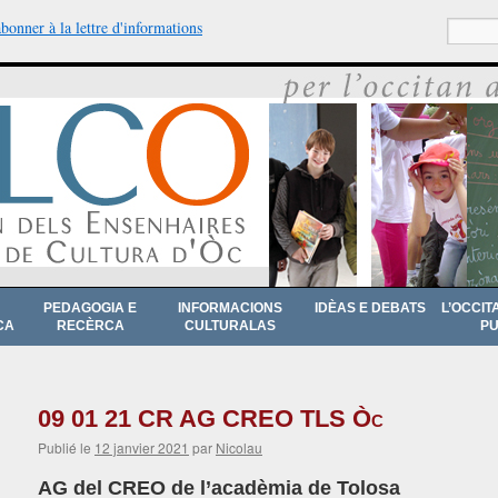
abonner à la lettre d'informations
Recherche
PEDAGOGIA E
INFORMACIONS
IDÈAS E DEBATS
L’OCCIT
CA
RECÈRCA
CULTURALAS
PU
09 01 21 CR AG CREO TLS Òc
Publié le
12 janvier 2021
par
Nicolau
AG del CREO de l’acadèmia de Tolosa