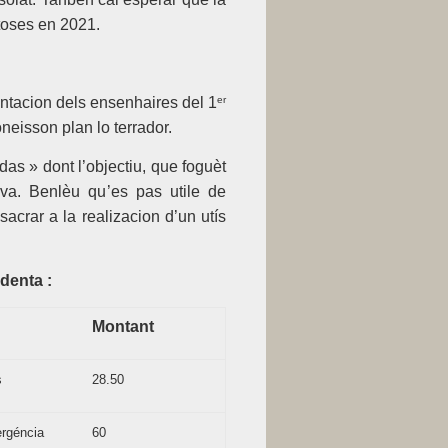
toses en 2021.
entacion dels ensenhaires del 1
er
eisson plan lo terrador.
udas
» dont l’objectiu, que foguèt
tiva. Benlèu qu’es pas utile de
acrar a la realizacion d’un utís
identa :
Montant
s
28.50
géncia
60