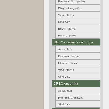
Rectorat Montpellier
Elegits Lengadòc
Vida intèrna
Sindicats
Ensenhad’òc
Espace privé
CREO acadèmia de Tolosa
Actualitats
Rectorat Tolosa
Elegits Tolosa
Vida intèrna
Sindicats
CREO Auvèrnha
Actualitats
Rectorat Clermont
Sindicats