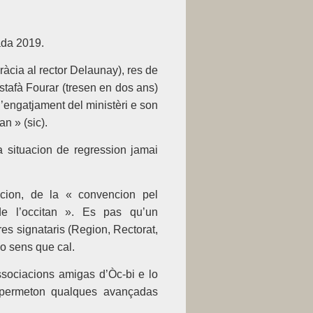
ada 2019.
ràcia al rector Delaunay), res de
stafà Fourar (tresen en dos ans)
 l’engatjament del ministèri e son
n » (sic).
 situacion de regression jamai
acion, de la « convencion pel
de l’occitan ». Es pas qu’un
res signataris (Region, Rectorat,
o sens que cal.
ssociacions amigas d’Òc-bi e lo
ts permeton qualques avançadas