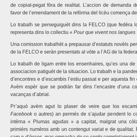
de copiat-pegat fòra de realitat. L’accion de demanda 
favor de l’emendament de la refòrma del licèu comença de 
Lo trabalh se perseguiguèt dins la FELCO (que fedèra
representa dins lo collectiu «
Pour que vivent nos langues
Una comission trabalhèt a prepausar d’estatuts novèls per
de la FELCO e seràn presentats al vòte a l’AG de la federa
Lo trabalh de ligam entre los ensenhaires, qu’es una de 
associacion patiguèt de la situacion. Lo trabalh e la pand
d’encontres e d’escambis l’estiu passat e per aquesta fi
Avèm espèr que se podràn far dins l’encastre d’una co
vacanças d’abrial.
Pr’aquò avèm agut lo plaser de veire que los escambi
Facebook
o autres) an permés de s’ajudar pendent lo co
intèrna « Plumas agudas » a capitat, malgrat una còla
primièrs numèros amb un contengut variat e de qualitat
carn e d’òsses, mas empacha de se sentir completament is