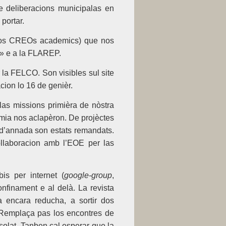
de deliberacions municipalas en
portar.
 los CREOs academics) que nos
» e a la FLAREP.
 la FELCO. Son visibles sul site
cion lo 16 de genièr.
las missions primièra de nòstra
emia nos aclapèron. De projèctes
n d’annada son estats remandats.
llaboracion amb l’EOE per las
s per internet (
google-group
,
nfinament e al delà. La revista
 encara reducha, a sortir dos
. Remplaça pas los encontres de
olat. Tanben cal esperar que la