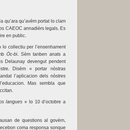
a qu’ara qu’avèm portat lo clam
s dos CAEOC annadièrs legals. Es
ire en public.
 lo collectiu per l’ensenhament
amb
Òc-b
i. Sèm tanben anats a
eis Delaunay devengut pendent
istre. Disèm « portar nòstras
dat l’aplicacion dels nòstres
 l’educacion. Mas sembla que
ccitan.
os langues
» lo 10 d’octobre a
pausan de questions al govèrn,
as recebon coma responsa sonque