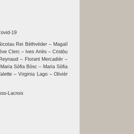
Covid-19
icolau Rei Bèthvéder – Magalí
ève Clerc – Ives Ariès – Cristòu
Reynaud – Florant Mercadièr –
 Maria Sòfia Bòsc – Maria Sòfia
lette – Virginia Lago – Olivièr
sso-Lacroix