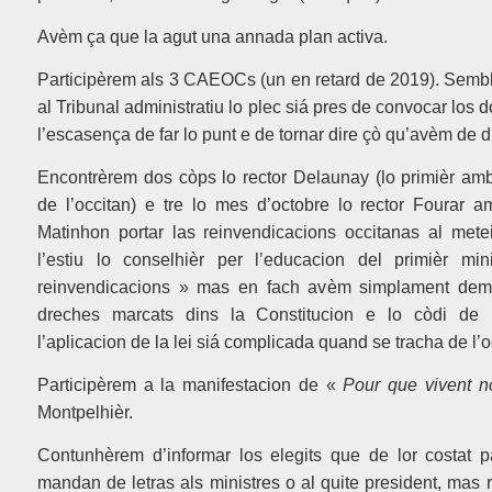
Avèm ça que la agut una annada plan activa.
Participèrem als 3 CAEOCs (un en retard de 2019). Sembl
al Tribunal administratiu lo plec siá pres de convocar lo
l’escasença de far lo punt e de tornar dire çò qu’avèm de d
Encontrèrem dos còps lo rector Delaunay (lo primièr amb
de l’occitan) e tre lo mes d’octobre lo rector Fourar 
Matinhon portar las reinvendicacions occitanas al met
l’estiu lo conselhièr per l’educacion del primièr min
reinvendicacions » mas en fach avèm simplament deman
dreches marcats dins la Constitucion e lo còdi de
l’aplicacion de la lei siá complicada quand se tracha de l’o
Participèrem a la manifestacion de «
Pour que vivent n
Montpelhièr.
Contunhèrem d’informar los elegits que de lor costat 
mandan de letras als ministres o al quite president, m