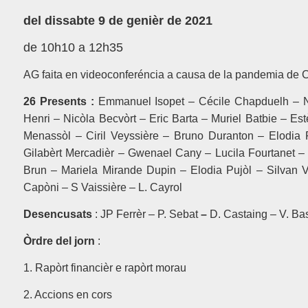
del dissabte 9 de genièr de 2021
de 10h10 a 12h35
AG faita en videoconferéncia a causa de la pandemia de 
26 Presents :
Emmanuel Isopet – Cécile Chapduelh – N
Henri – Nicòla Becvòrt – Eric Barta – Muriel Batbie – Est
Menassòl – Ciril Veyssière – Bruno Duranton – Elodia 
Gilabèrt Mercadièr – Gwenael Cany – Lucila Fourtanet –
Brun – Mariela Mirande Dupin – Elodia Pujòl – Silvan Va
Capòni – S Vaissière – L. Cayrol
Desencusats
: JP Ferrèr – P. Sebat
–
D. Castaing –
V. Ba
Òrdre del jorn
:
1. Rapòrt financièr e rapòrt morau
2. Accions en cors