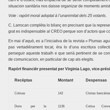
situacion sanitària nos daisse organizar de moments amis
Vote : rapòrt moral adoptat à l’unanimitat dels 25 votants.
C. Larrocan complèta lo bilanç en precisant que la repres
grat es indispensable al CREO perque son d’actors que con
En mai d’aquò, es a l’iniciativa de la revista «
Plumas ag
pas vertadièrament tocat, èra lo d’una escritura collec
perseguir aqueste trabalh e que seriá pertinent de se cons
de comunicacion, en particular de cap als elegits.
Rapòrt financièr presentat per Virginia Lago, vice-prés
Recèptas
Montant
Despensas
Cotisas
142
Còstas bancària
Dons per la
1136
Cotisa Conver