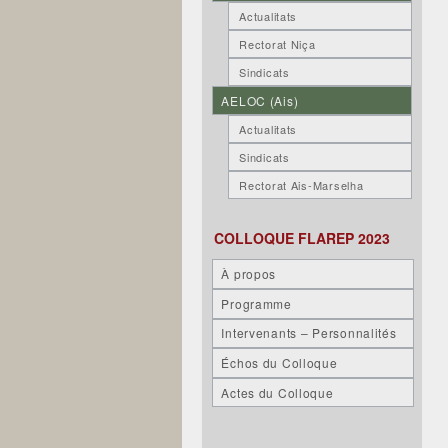
Actualitats
Rectorat Niça
Sindicats
AELOC (Ais)
Actualitats
Sindicats
Rectorat Ais-Marselha
COLLOQUE FLAREP 2023
À propos
Programme
Intervenants – Personnalités
Échos du Colloque
Actes du Colloque