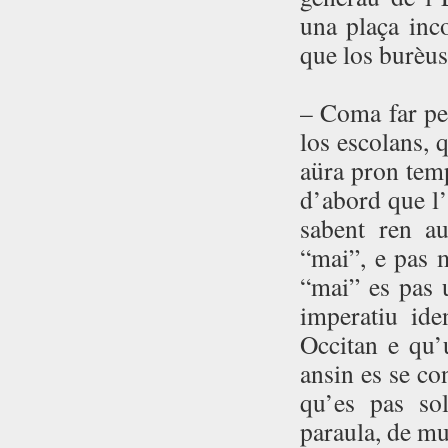
una plaça inc
que los burèus
– Coma far per
los escolans, 
aüra pron tem
d’abord que l’
sabent ren au
“mai”, e pas 
“mai” es pas 
imperatiu ide
Occitan e qu’u
ansin es se co
qu’es pas so
paraula, de mu