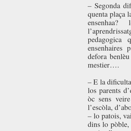
– Segonda dif
quenta plaça l
ensenhaa? 
l’aprendrissat
pedagogica 
ensenhaires p
defora benlèu
mestier….
– E la dificult
los parents d’
òc sens veire
l’escòla, d’ab
– lo patois, v
dins lo pòble,