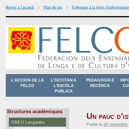
Retour à l'accueil
|
Plan du site
|
S'abonner à la lettre d'informations
Aller
L’ACCION DE LA
L’OCCITAN A
PEDAGOGIA E
INF
au
FELCO
L’ESCÒLA
RECÈRCA
CU
contenu
PUBLICA
Structures académiques
Un pauc d’i
CREO Lengadòc
Publié le
20 novembre