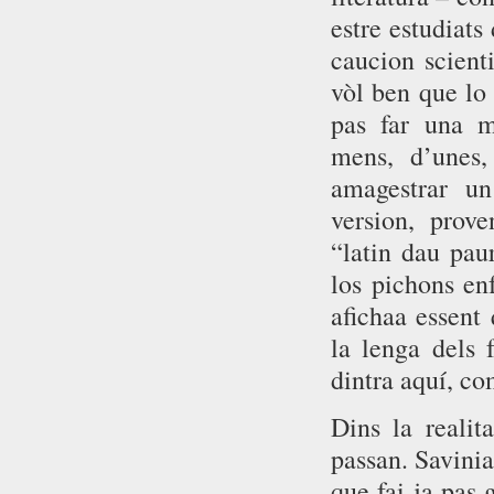
estre estudiats
caucion scienti
vòl ben que lo 
pas far una m
mens, d’unes,
amagestrar u
version, prove
“latin dau pau
los pichons en
afichaa essent 
la lenga dels 
dintra aquí, co
Dins la realit
passan. Savinia
que fai ja pas 