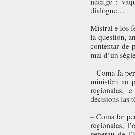
necitge”: vaq
dialògue…
Mistral e los 
la question, a
contentar de p
mai d’un sègle
– Coma fa per
ministèri an 
regionalas, 
decisions las 
– Coma far per
regionalas, l’
generau de l’