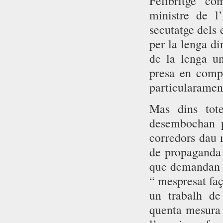
Felibritge co
ministre de l’
secutatge dels 
per la lenga di
de la lenga u
presa en compt
particularament
Mas dins tote
desembochan p
corredors dau m
de propaganda 
que demandan a
“ mespresat faç
un trabalh de
quenta mesura l