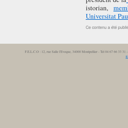
istorian,
mem
Universitat Pau
Ce contenu a été publ
F.E.L.C.O : 12, rue Salle l'Eveque, 34000 Montpellier - Tel 04 67 66 33 3
E