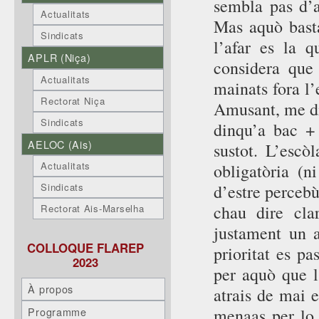
sembla pas d’
Actualitats
Mas aquò basta
Sindicats
l’afar es la 
APLR (Niça)
considera que 
Actualitats
mainats fora l’
Rectorat Niça
Amusant, me dir
Sindicats
dinqu’a bac +
AELOC (Ais)
sustot. L’escò
Actualitats
obligatòria (
d’estre percebù
Sindicats
chau dire cla
Rectorat Ais-Marselha
justament un a
COLLOQUE FLAREP
prioritat es pa
2023
per aquò que l
À propos
atrais de mai 
Programme
menaas per lo 