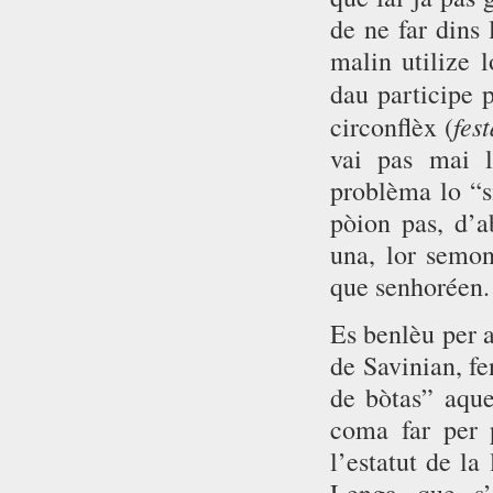
de ne far dins 
malin utilize l
dau participe p
fest
circonflèx (
vai pas mai l
problèma lo “s
pòion pas, d’a
una, lor semon
que senhoréen.
Es benlèu per a
de Savinian, f
de bòtas” aque
coma far per 
l’estatut de la