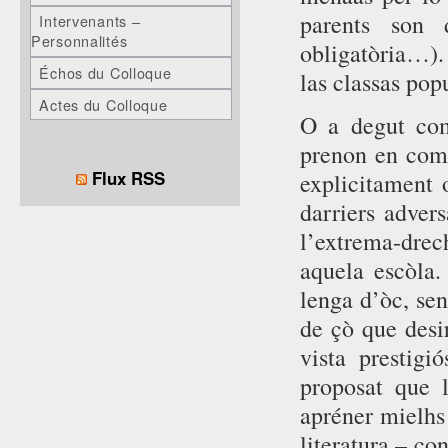
parents son 
Intervenants –
Personnalités
obligatòria…). 
Échos du Colloque
las classas pop
Actes du Colloque
O a degut com
prenon en comp
Flux RSS
explicitament o
darriers advers
l’extrema-drec
aquela escòla
lenga d’òc, se
de çò que desi
vista prestig
proposat que 
apréner mielhs 
literatura – co