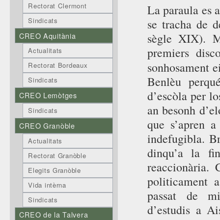
Rectorat Clermont
La paraula es 
Sindicats
se tracha de d
CREO Aquitània
sègle XIX). M
premiers disc
Actualitats
sonhosament ei
Rectorat Bordeaux
Benlèu perqué
Sindicats
d’escòla per lo
CREO Lemòtges
an besonh d’elo
Sindicats
que s’apren a 
CREO Granòble
indefugibla. Br
Actualitats
dinqu’a la f
Rectorat Granòble
reaccionària.
Elegits Granòble
politicament 
Vida intèrna
passat de mil
Sindicats
d’estudis a A
CREO de la Talvera