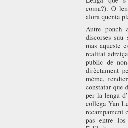
Lenga que s’
coma?). O len
alora quenta pl
Autre ponch 
discorses suu s
mas aqueste es
realitat adreiç
public de non
dirèctament pe
mème, rendier
constatar que 
per la lenga d
collèga Yan Les
recampament esp
pas entre los