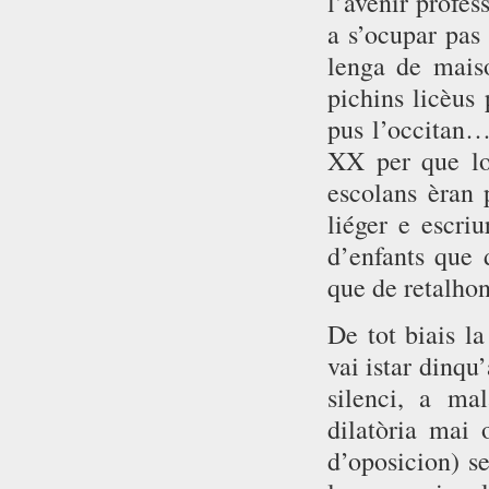
l’avenir profe
a s’ocupar pas
lenga de maiso
pichins licèus 
pus l’occitan…
XX per que los
escolans èran 
liéger e escri
d’enfants que 
que de retalhon
De tot biais l
vai istar dinqu
silenci, a ma
dilatòria mai
d’oposicion) se