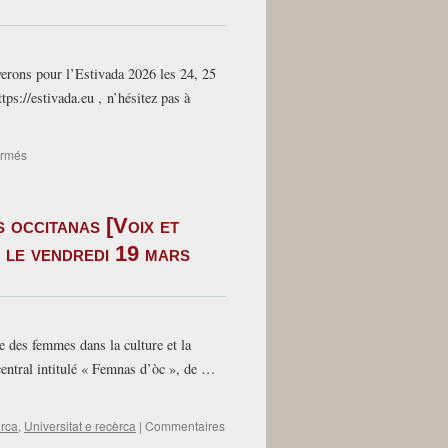
julhet
–
Sebazac
(12)
rons pour l’Estivada 2026 les 24, 25
–
los
ps://estivada.eu , n’hésitez pas à
aperitius
literaris
de
sur
ermés
l’Estivada
24-
25-
26
s occitanas [Voix et
juillet
–
/ le vendredi 19 mars
Estivada
à
Sébazac
(Aveyron)
–
e des femmes dans la culture et la
02-
entral intitulé « Femnas d’òc », de …
06
concèrt
Primaël
trio
rca
,
Universitat e recèrca
|
Commentaires
–