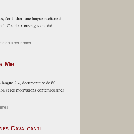
s, écrits dans une langue occitane du
inal. Ces deux ouvrages ont été
sur
mmentaires fermés
Al
Grelh
roegàs,
èr Mir
dos
romans
istorics
de
a langue ? », documentaire de 80
Jacques
ssion et les motivations contemporaines
Regourd,
del
temps
sur
ermés
de
« T’as
las
perdu
crosadas
ta
Inès Cavalcanti
langue
? »