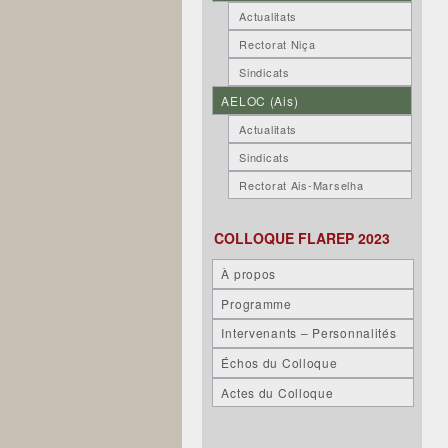
Actualitats
Rectorat Niça
Sindicats
AELOC (Ais)
Actualitats
Sindicats
Rectorat Ais-Marselha
COLLOQUE FLAREP 2023
À propos
Programme
Intervenants – Personnalités
Échos du Colloque
Actes du Colloque