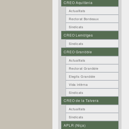
CREO Aquitània
Actualitats
Rectorat Bordeaux
Sindicats
CREO Lemòtges
Sindicats
CREO Granòble
Actualitats
Rectorat Granòble
Elegits Granòble
Vida intèrna
Sindicats
CREO de la Talvera
Actualitats
Sindicats
APLR (Niça)