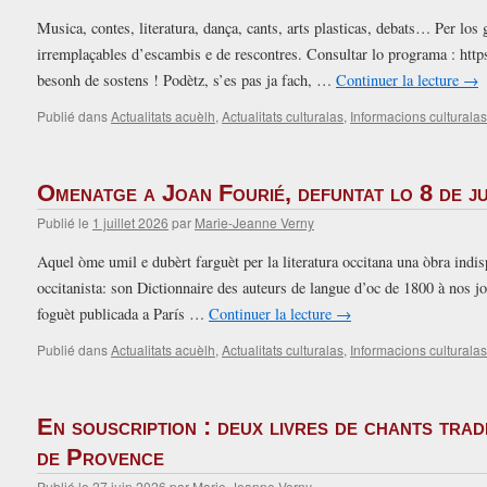
Musica, contes, literatura, dança, cants, arts plasticas, debats… Per lo
irremplaçables d’escambis e de rescontres. Consultar lo programa : https
besonh de sostens ! Podètz, s’es pas ja fach, …
Continuer la lecture
→
Publié dans
Actualitats acuèlh
,
Actualitats culturalas
,
Informacions culturalas
Omenatge a Joan Fourié, defuntat lo 8 de j
Publié le
1 juillet 2026
par
Marie-Jeanne Verny
Aquel òme umil e dubèrt farguèt per la literatura occitana una òbra indi
occitanista: son Dictionnaire des auteurs de langue d’oc de 1800 à nos j
foguèt publicada a París …
Continuer la lecture
→
Publié dans
Actualitats acuèlh
,
Actualitats culturalas
,
Informacions culturalas
En souscription : deux livres de chants trad
de Provence
Publié le
27 juin 2026
par
Marie-Jeanne Verny