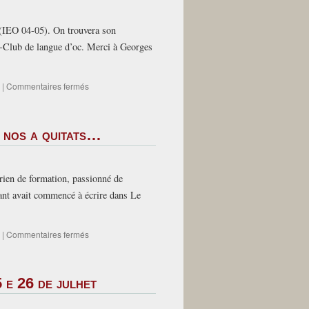
Un
film
 (IEO 04-05). On trouvera son
de
N-Club de langue d’oc. Merci à Georges
Daidièr
Mir
sur
|
Commentaires fermés
Inès
Cavalcanti
nos
, nos a quitats…
a
quitats.
Disparition
d’Inès
rien de formation, passionné de
Cavalcanti
nant avait commencé à écrire dans Le
sur
|
Commentaires fermés
Philippe-
Jean
Catinchi,
 e 26 de julhet
jornalista
al
Monde,