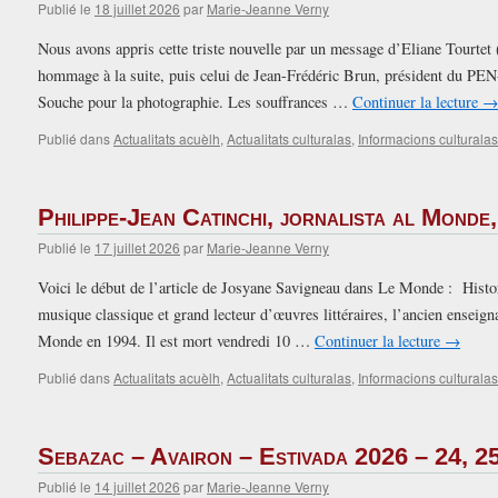
Publié le
18 juillet 2026
par
Marie-Jeanne Verny
Nous avons appris cette triste nouvelle par un message d’Eliane Tourtet
hommage à la suite, puis celui de Jean-Frédéric Brun, président du PE
Souche pour la photographie. Les souffrances …
Continuer la lecture
→
Publié dans
Actualitats acuèlh
,
Actualitats culturalas
,
Informacions culturalas
Philippe-Jean Catinchi, jornalista al Monde
Publié le
17 juillet 2026
par
Marie-Jeanne Verny
Voici le début de l’article de Josyane Savigneau dans Le Monde : Histo
musique classique et grand lecteur d’œuvres littéraires, l’ancien enseig
Monde en 1994. Il est mort vendredi 10 …
Continuer la lecture
→
Publié dans
Actualitats acuèlh
,
Actualitats culturalas
,
Informacions culturalas
Sebazac – Avairon – Estivada 2026 – 24, 25
Publié le
14 juillet 2026
par
Marie-Jeanne Verny