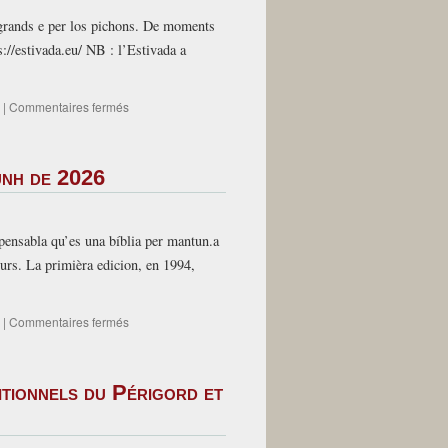
nos
s grands e per los pichons. De moments
a
://estivada.eu/ NB : l’Estivada a
quitats…
sur
|
Commentaires fermés
Sebazac
–
Avairon
unh de 2026
–
Estivada
2026
–
spensabla qu’es una bíblia per mantun.a
24,
ours. La primièra edicion, en 1994,
25
e
26
sur
|
Commentaires fermés
de
Omenatge
julhet
a
Joan
itionnels du Périgord et
Fourié,
defuntat
lo
8