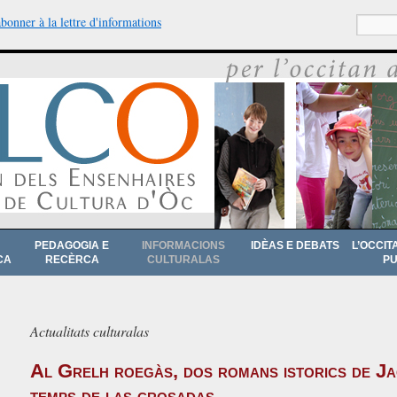
abonner à la lettre d'informations
Recherche
PEDAGOGIA E
INFORMACIONS
IDÈAS E DEBATS
L’OCCIT
CA
RECÈRCA
CULTURALAS
PU
Actualitats culturalas
Al Grelh roegàs, dos romans istorics de J
temps de las crosadas