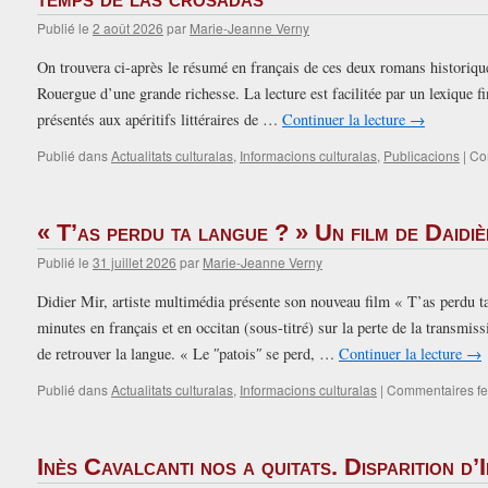
Publié le
2 août 2026
par
Marie-Jeanne Verny
On trouvera ci-après le résumé en français de ces deux romans historique
Rouergue d’une grande richesse. La lecture est facilitée par un lexique f
présentés aux apéritifs littéraires de …
Continuer la lecture
→
Publié dans
Actualitats culturalas
,
Informacions culturalas
,
Publicacions
|
Co
« T’as perdu ta langue ? » Un film de Daidi
Publié le
31 juillet 2026
par
Marie-Jeanne Verny
Didier Mir, artiste multimédia présente son nouveau film « T’as perdu t
minutes en français et en occitan (sous-titré) sur la perte de la transmi
de retrouver la langue. « Le ʺpatoisʺ se perd, …
Continuer la lecture
→
Publié dans
Actualitats culturalas
,
Informacions culturalas
|
Commentaires f
Inès Cavalcanti nos a quitats. Disparition d’