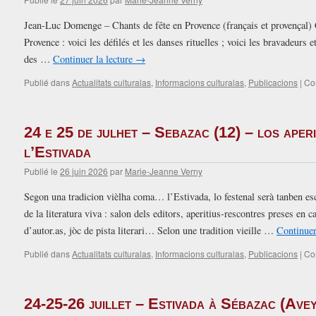
Jean-Luc Domenge – Chants de fête en Provence (français et provençal) C
Provence : voici les défilés et les danses rituelles ; voici les bravadeurs e
des …
Continuer la lecture
→
Publié dans
Actualitats culturalas
,
Informacions culturalas
,
Publicacions
|
Co
24 e 25 de julhet – Sebazac (12) – los aperit
l’Estivada
Publié le
26 juin 2026
par
Marie-Jeanne Verny
Segon una tradicion vièlha coma… l’Estivada, lo festenal serà tanben es
de la literatura viva : salon dels editors, aperitius-rescontres preses e
d’autor.as, jòc de pista literari… Selon une tradition vieille …
Continuer
Publié dans
Actualitats culturalas
,
Informacions culturalas
,
Publicacions
|
Co
24-25-26 juillet – Estivada à Sébazac (Ave