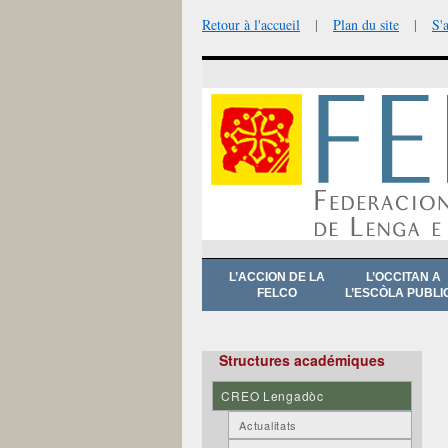
Retour à l'accueil
|
Plan du site
|
S'
Aller
L’ACCION DE LA
L’OCCITAN A
au
FELCO
L’ESCÒLA PUBLI
contenu
Structures académiques
CREO Lengadòc
Actualitats