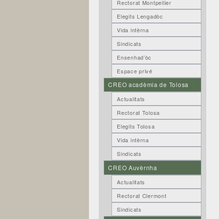
Rectorat Montpellier
Elegits Lengadòc
Vida intèrna
Sindicats
Ensenhad’òc
Espace privé
CREO acadèmia de Tolosa
Actualitats
Rectorat Tolosa
Elegits Tolosa
Vida intèrna
Sindicats
CREO Auvèrnha
Actualitats
Rectorat Clermont
Sindicats