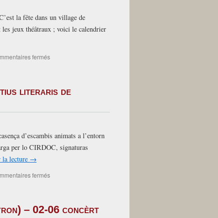
de
’est la fête dans un village de
junh
de
t les jeux théâtraux ; voici le calendrier
2026
sur
mmentaires fermés
En
souscription
:
ius literaris de
deux
livres
de
chants
traditionnels
casença d’escambis animats a l’entorn
du
Périgord
n carga per lo CIRDOC, signaturas
et
 la lecture
→
de
Provence
sur
mmentaires fermés
24
e
25
yron) – 02-06 concèrt
de