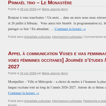
Primaël trio – Le Monastère
Publié le
26 juin 2026
par
Marie-Jeanne Verny
Bonjour à vous tous/toutes ! Un mois… dans un mois nous nous retrouve
et 26 juillet à Sébazac. Vous aurez très bientôt la programmation ici, htt
partager ce lien ! En attendant, …
Continuer la lecture
→
Publié dans
Actualitats culturalas
,
Informacions culturalas
|
Commentaires f
Appel à communication Voses e vias feminina
voies féminines occitanes] Journée d’études 
2027
Publié le
24 juin 2026
par
Marie-Jeanne Verny
Montpellier – Ville et Métropole – a choisi de mettre à l’honneur la plac
langue occitane tout au long de l’année 2026-2027. Autour de ce thème c
Continuer la lecture
→
Publié dans
Actualitats culturalas
,
Informacions culturalas
,
Pedagogia e recè
sur
fermés