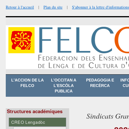
Retour à l'accueil
|
Plan du site
|
S'abonner à la lettre d'informations
Aller
L’ACCION DE LA
L’OCCITAN A
PEDAGOGIA E
INF
au
FELCO
L’ESCÒLA
RECÈRCA
CU
contenu
PUBLICA
Structures académiques
Sindicats Gra
CREO Lengadòc