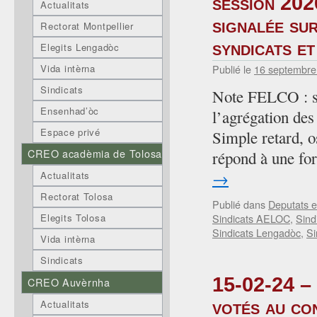
session 202
Actualitats
signalée su
Rectorat Montpellier
syndicats et
Elegits Lengadòc
Vida intèrna
Publié le
16 septembre
Sindicats
Note FELCO : su
Ensenhad’òc
l’agrégation des
Espace privé
Simple retard, o
CREO acadèmia de Tolosa
répond à une for
→
Actualitats
Rectorat Tolosa
Publié dans
Deputats e
Sindicats AELOC
,
Sind
Elegits Tolosa
Sindicats Lengadòc
,
Si
Vida intèrna
Sindicats
15-02-24 – 
CREO Auvèrnha
votés au co
Actualitats