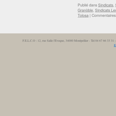
Publié dans
Sindicats
,
Granòble
,
Sindicats L
Tolosa
|
Commentaires
F.E.L.C.O : 12, rue Salle l'Eveque, 34000 Montpellier - Tel 04 67 66 33 3
E