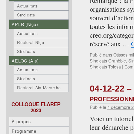
Remarque : la F
Actualitats
organisations sy
Sindicats
souvent d’action.
APLR (Niça)
toutes les infor
Actualitats
creo.org/categor
réservé aux …
C
Rectorat Niça
Sindicats
Publié dans
Otisses mil
AELOC (Ais)
Sindicats Granòble
,
Si
Sindicats Tolosa
|
Comm
Actualitats
Sindicats
04-12-22 – 
Rectorat Ais-Marselha
professionn
COLLOQUE FLAREP
Publié le
4 décembre 
2023
Voici un tutorie
À propos
leur démarche po
Programme