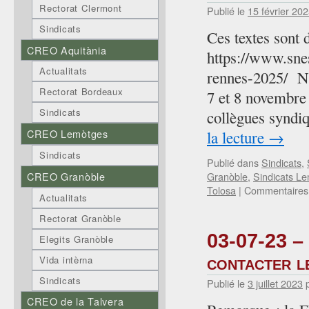
Rectorat Clermont
Publié le
15 février 20
Sindicats
Ces textes sont 
CREO Aquitània
https://www.snes
Actualitats
rennes-2025/ No
Rectorat Bordeaux
7 et 8 novembre 
Sindicats
collègues syndi
CREO Lemòtges
la lecture
→
Sindicats
Publié dans
Sindicats
,
CREO Granòble
Granòble
,
Sindicats L
Tolosa
|
Commentaires
Actualitats
Rectorat Granòble
03-07-23 – 
Elegits Granòble
contacter l
Vida intèrna
Sindicats
Publié le
3 juillet 2023
CREO de la Talvera