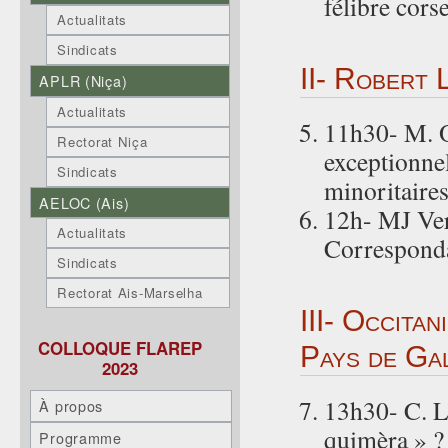
félibre cor
Actualitats
Sindicats
II- Robert 
APLR (Niça)
Actualitats
11h30- M. O
Rectorat Niça
exceptionnel
Sindicats
minoritaires
AELOC (Ais)
12h- MJ Vern
Actualitats
Corresponda
Sindicats
Rectorat Ais-Marselha
III- Occita
COLLOQUE FLAREP
Pays de Gal
2023
13h30- C. La
À propos
quimèra » ?
Programme