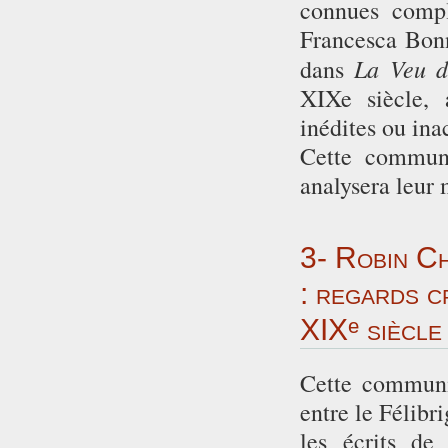
connues compl
Francesca Bonn
La Veu d
dans
XIXe siècle, 
inédites ou ina
Cette communi
analysera leur 
3- Robin Ch
: regards c
XIXᵉ siècle
Cette communic
entre le Félibr
les écrits de