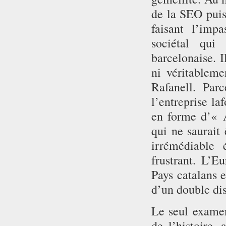
de la SEO puis
faisant l’imp
sociétal qui
barcelonaise. I
ni véritableme
Rafanell. Parc
l’entreprise la
en forme d’« A
qui ne saurait 
irrémédiable é
frustrant. L’E
Pays catalans e
d’un double dis
Le seul examen 
de l’histoire,