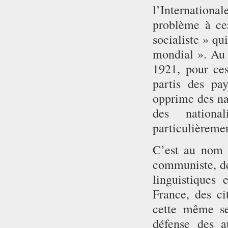
l’Internation
problème à ce
socialiste » qu
mondial ». Au 
1921, pour ces
partis des pa
opprime des nat
des nationa
particulièremen
C’est au nom d
communiste, de
linguistiques 
France, des ci
cette même se
défense des a