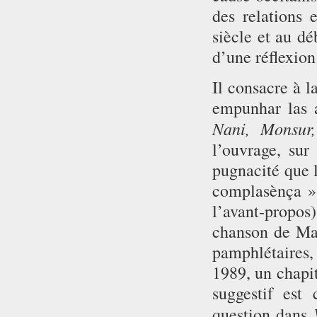
des relations
siècle et au dé
d’une réflexion
Il consacre à l
empunhar las 
Nani, Monsur,
l’ouvrage, sur
pugnacité que l
complasènça » p
l’avant-propos
chanson de Mar
pamphlétaires
1989, un chapit
suggestif est
question dans