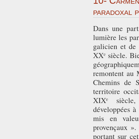
10- Carmen 
paradoxal p
Dans une part
lumière les par
galicien et de
XXᵉ siècle. Bi
géographiqueme
remontent au M
Chemins de Sa
territoire occ
XIXᵉ siècle,
développées à 
mis en valeu
provençaux ». 
portant sur ce