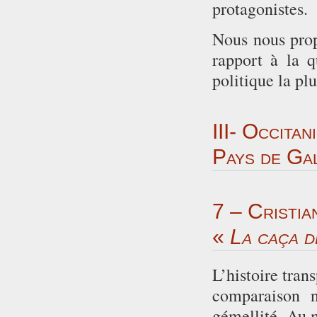
protagonistes.
Nous nous prop
rapport à la q
politique la pl
III- Occita
Pays de Gal
7 – Cristia
«
La caça d
L’histoire tran
comparaison n’
gémellité. Au 