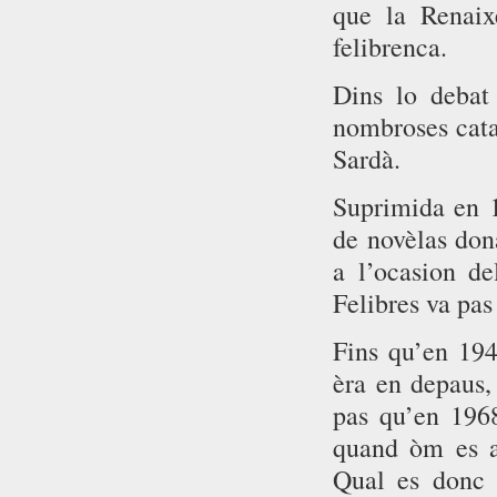
que la Renaix
felibrenca.
Dins lo debat 
nombroses cata
Sardà.
Suprimida en 1
de novèlas don
a l’ocasion d
Felibres va pas
Fins qu’en 194
èra en depaus,
pas qu’en 1968
quand òm es a 
Qual es donc 