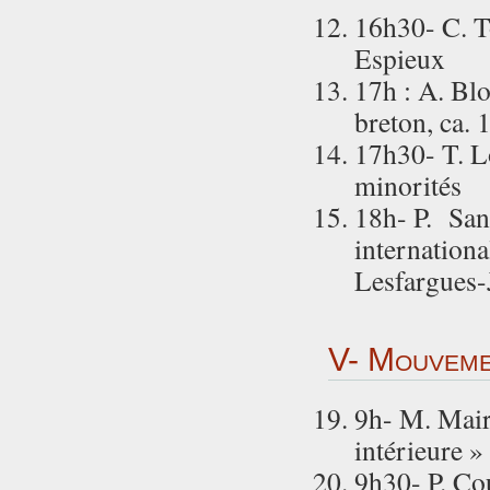
16h30- C. To
Espieux
17h : A. Blo
breton, ca.
17h30- T. Lo
minorités
18h- P. Sanz
internationa
Lesfargues-
V- Mouvemen
9h- M. Mair
intérieure »
9h30- P. Co