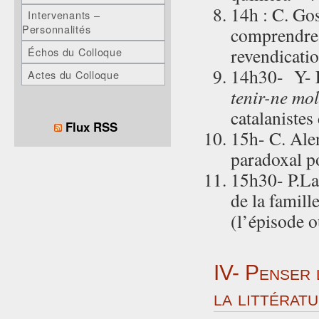
14h : C. Go
Intervenants –
Personnalités
comprendre 
revendicatio
Échos du Colloque
14h30- Y- 
Actes du Colloque
tenir-ne mol
catalanistes
Flux RSS
15h- C. Alen
paradoxal po
15h30- P.Laf
de la famill
(l’épisode o
IV- Penser 
la littérat