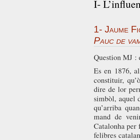
I- L’influe
1- Jaume 
Pauc de va
Question MJ : 
Es en 1876, a
constituir, qu
dire de lor pe
simbòl, aquel 
qu’arriba quan
mand de veni
Catalonha per 
felibres catala