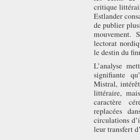
critique littéra
Estlander consa
de publier plus
mouvement. Se
lectorat nordi
le destin du fin
L’analyse met
signifiante q
Mistral, intérê
littéraire, ma
caractère cér
replacées dan
circulations d’
leur transfert d