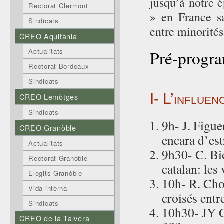
jusqu’à notre 
Rectorat Clermont
» en France sa
Sindicats
entre minorités
CREO Aquitània
Actualitats
Pré-progr
Rectorat Bordeaux
Sindicats
I- L’influe
CREO Lemòtges
Sindicats
9h- J. Figue
CREO Granòble
encara d’e
Actualitats
9h30- C. Bio
Rectorat Granòble
catalan: les
Elegits Granòble
10h- R. Cho
Vida intèrna
croisés entr
Sindicats
10h30- JY Ca
CREO de la Talvera