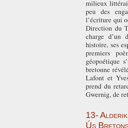
milieux littéra
peu des enga
l’écriture qui 
Direction du T
charge d’un d
histoire, ses e
premiers poè
géopoétique s’
bretonne révél
Lafont et Yves
prend du retar
Gwernig, de re
13- Alderik
Ús Bretonsk