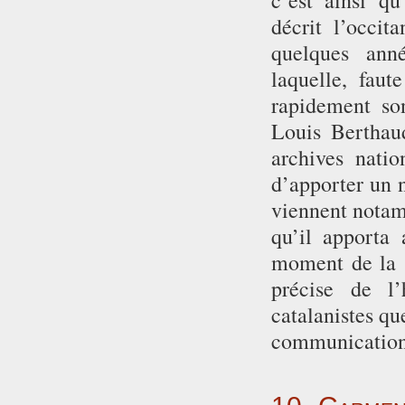
c’est ainsi q
décrit l’occit
quelques ann
laquelle, faut
rapidement son
Louis Berthau
archives nati
d’apporter un n
viennent notam
qu’il apporta 
moment de la S
précise de l’
catalanistes qu
communication