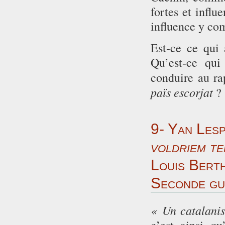
fortes et influ
influence y com
Est-ce ce qui
Qu’est-ce qui
conduire au r
païs escorjat
?
9- Yan Les
voldriem te
Louis Berth
Seconde gu
« Un catalanis