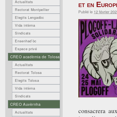
Actualitats
et en Europ
Rectorat Montpellier
Publié le
12 février 20
Elegits Lengadòc
Vida intèrna
Sindicats
Ensenhad’òc
Espace privé
CREO acadèmia de Tolosa
Actualitats
Rectorat Tolosa
Elegits Tolosa
Vida intèrna
Sindicats
CREO Auvèrnha
consacrera aux
Actualitats