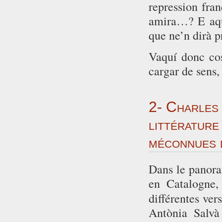
repression fra
amira…? E aqu
que ne’n dirà 
Vaquí donc cos
cargar de sens
2- Charles 
littérature
méconnues 
Dans le panoram
en Catalogne,
différentes ver
Antònia Salvà