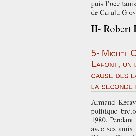
puis l’occitan
de Carulu Giovo
II- Robert 
5- Michel 
Lafont, un 
cause des l
la seconde 
Armand Keravel
politique bret
1980. Pendant 
avec ses amis i