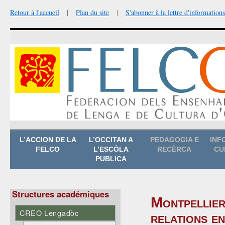
Retour à l'accueil
|
Plan du site
|
S'abonner à la lettre d'informations
Aller
L’ACCION DE LA
L’OCCITAN A
PEDAGOGIA E
INF
au
FELCO
L’ESCÒLA
RECÈRCA
CU
contenu
PUBLICA
Structures académiques
Montpellier
CREO Lengadòc
relations e