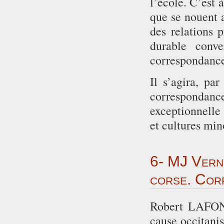
l’école. C’est 
que se nouent a
des relations p
durable conv
correspondance-
Il s’agira, pa
correspondan
exceptionnelle 
et cultures mino
6- MJ Vern
corse. Cor
Robert LAFONT,
cause occitanis