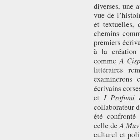
diverses, une a
vue de l’histoi
et textuelles,
chemins commun
premiers écriv
à la création
A Cis
comme
littéraires r
examinerons c
écrivains cors
I Profumi d
et
collaborateur 
été confronté 
A Muv
celle de
culturel et pol