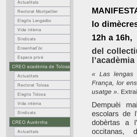
Actualitats
MANIFEST
Rectorat Montpellier
Elegits Lengadòc
lo dimècre
Vida intèrna
12h a 16h,
Sindicats
Ensenhad’òc
del collect
Espace privé
l’acadèmia
CREO acadèmia de Tolosa
« Las lengas 
Actualitats
França, lor en
Rectorat Tolosa
usatge »
. Extra
Elegits Tolosa
Vida intèrna
Dempuèi mai
escolars de 
Sindicats
dobèrtas a l
CREO Auvèrnha
occitanas, 
Actualitats