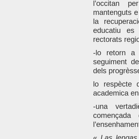
l’occitan 
mantenguts e 
la recuperac
educatiu es
rectorats regi
-lo retorn a
seguiment de
dels progrèss
lo respècte 
academica en f
-una vertad
començada 
l’ensenhament 
«
Las lengas 