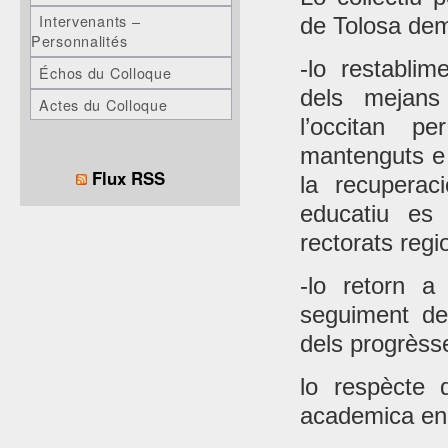
Intervenants –
de Tolosa de
Personnalités
-lo restabli
Échos du Colloque
dels mejans
Actes du Colloque
l’occitan 
mantenguts e 
Flux RSS
la recuperac
educatiu es
rectorats regi
-lo retorn a
seguiment de
dels progrèss
lo respècte 
academica en f