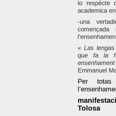
lo respècte 
academica en f
-una vertad
començada 
l’ensenhament 
«
Las lengas 
que fa la f
ensenhamen
Emmanuel Mac
Per totas
l’ensenhamen
manifesta
Tolosa