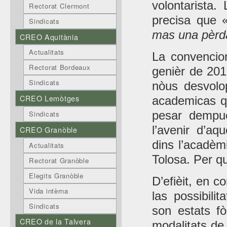
volontarista.
Rectorat Clermont
precisa que
Sindicats
mas una pèrd
CREO Aquitània
Actualitats
La convencion
Rectorat Bordeaux
genièr de 201
Sindicats
nòus desvolo
CREO Lemòtges
academicas qu
pesar dempu
Sindicats
l’avenir d’a
CREO Granòble
dins l’acadèm
Actualitats
Tolosa. Per q
Rectorat Granòble
Elegits Granòble
D’efièit, en c
Vida intèrna
las possibili
Sindicats
son estats fò
CREO de la Talvera
modalitats de