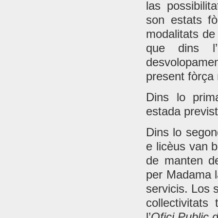
las possibili
son estats fò
modalitats de
que dins l
desvolopament
present fòrça 
Dins lo prim
estada previst
Dins lo segon
e licèus van b
de manten de
per Madama la
servicis. Los 
collectivitats
l’
Ofici Public