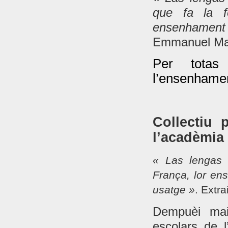
que fa la f
ensenhamen
Emmanuel Mac
Per totas
l’ensenhamen
Collectiu 
l’acadèmia
« Las lengas 
França, lor en
usatge »
. Extra
Dempuèi mai
escolars de 