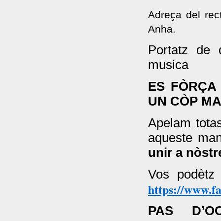
Adreça del rect
Anha.
Portatz de 
musica
ES FÒRÇA
UN CÒP MA
Apelam totas
aqueste mani
unir a nòstr
Vos podètz
https://www.f
PAS D’O