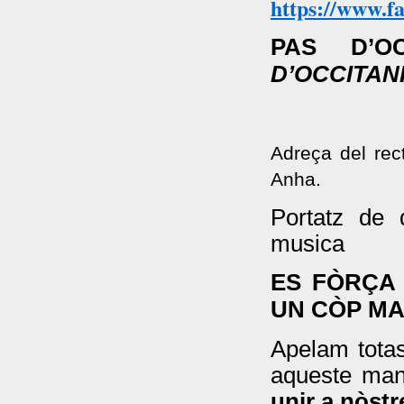
https://www.f
PAS D’O
D’OCCITANI
Adreça del rect
Anha.
Portatz de 
musica
ES FÒRÇA
UN CÒP MA
Apelam totas
aqueste mani
unir a nòstr