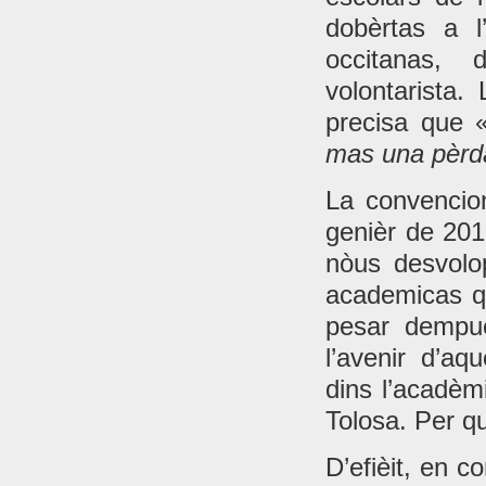
dobèrtas a l
occitanas, 
volontarista.
precisa que
mas una pèrd
La convencion
genièr de 201
nòus desvolo
academicas qu
pesar dempu
l’avenir d’a
dins l’acadèm
Tolosa. Per q
D’efièit, en c