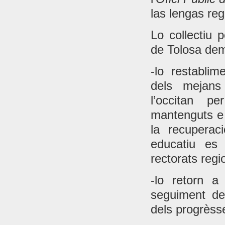
las lengas re
Lo collectiu 
de Tolosa de
-lo restabli
dels mejans
l’occitan 
mantenguts e 
la recuperac
educatiu es
rectorats regi
-lo retorn a
seguiment de
dels progrèss