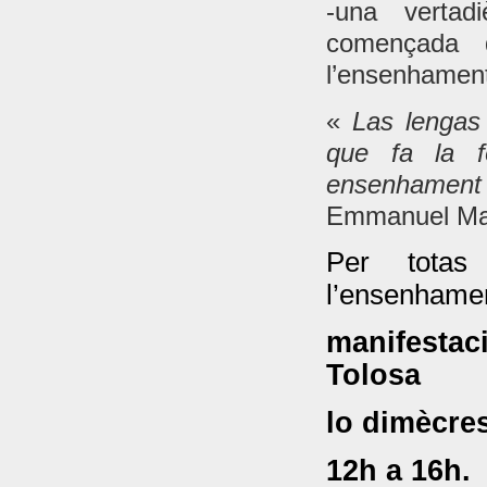
-una vertad
començada 
l’ensenhament 
«
Las lengas 
que fa la f
ensenhamen
Emmanuel Mac
Per totas
l’ensenhamen
manifesta
Tolosa
lo dimècre
12h a 16h.