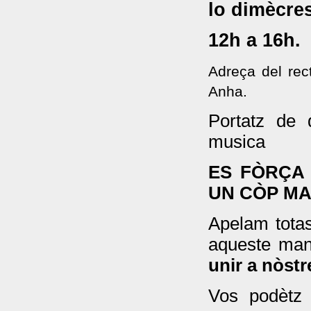
lo dimècre
12h a 16h.
Adreça del rect
Anha.
Portatz de 
musica
ES FÒRÇA
UN CÒP MA
Apelam totas
aqueste mani
unir a nòstr
Vos podètz