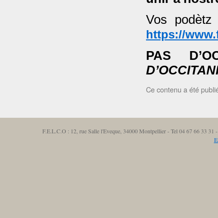
Vos podètz
https://www
PAS D’O
D’OCCITANI
Ce contenu a été publ
F.E.L.C.O : 12, rue Salle l'Eveque, 34000 Montpellier - Tel 04 67 66 33 3
E