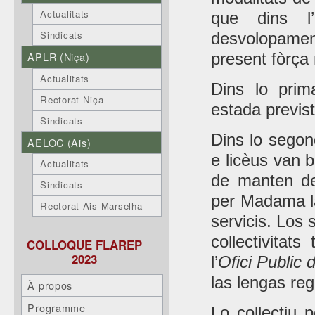
Actualitats
que dins l
Sindicats
desvolopament
APLR (Niça)
present fòrça 
Actualitats
Dins lo prim
Rectorat Niça
estada previst
Sindicats
Dins lo segon
AELOC (Ais)
e licèus van b
Actualitats
de manten de
Sindicats
per Madama la
Rectorat Ais-Marselha
servicis. Los 
collectivitats
COLLOQUE FLAREP
2023
l’
Ofici Public
las lengas re
À propos
Programme
Lo collectiu 