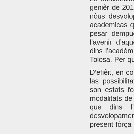
genièr de 201
nòus desvolo
academicas qu
pesar dempu
l’avenir d’a
dins l’acadèm
Tolosa. Per q
D’efièit, en c
las possibili
son estats fò
modalitats de
que dins l
desvolopament
present fòrça 