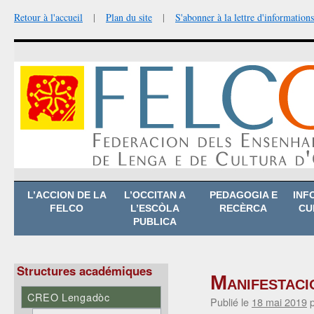
Retour à l'accueil
|
Plan du site
|
S'abonner à la lettre d'informations
Aller
L’ACCION DE LA
L’OCCITAN A
PEDAGOGIA E
INF
au
FELCO
L’ESCÒLA
RECÈRCA
CU
contenu
PUBLICA
Structures académiques
Manifestaci
CREO Lengadòc
Publié le
18 mai 2019