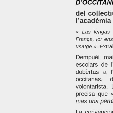
D’OCCITANI
del collect
l’acadèmia
« Las lengas 
França, lor en
usatge »
. Extra
Dempuèi mai
escolars de 
dobèrtas a l
occitanas, 
volontarista.
precisa que
mas una pèrd
La convencion