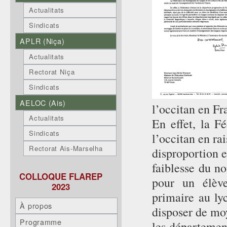
Actualitats
Sindicats
APLR (Niça)
Actualitats
Rectorat Niça
Sindicats
AELOC (Ais)
l’occitan en Fr
Actualitats
En effet, la F
Sindicats
l’occitan en ra
Rectorat Ais-Marselha
disproportion e
faiblesse du no
COLLOQUE FLAREP
pour un élèv
2023
primaire au lyc
À propos
disposer de moy
Programme
les département