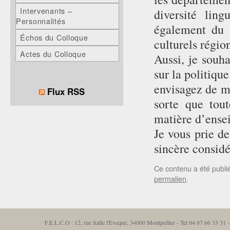
Intervenants –
diversité lin
Personnalités
également du 
Échos du Colloque
culturels régio
Actes du Colloque
Aussi, je souh
sur la politiqu
envisagez de me
Flux RSS
sorte que tou
matière d’ense
Je vous prie de
sincère considé
Ce contenu a été publ
permalien
.
F.E.L.C.O : 12, rue Salle l'Eveque, 34000 Montpellier - Tel 04 67 66 33 3