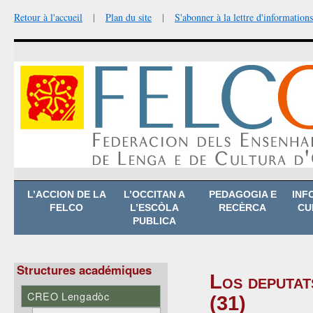
Retour à l'accueil
|
Plan du site
|
S'abonner à la lettre d'informations
Aller
L’ACCION DE LA
L’OCCITAN A
PEDAGOGIA E
INF
au
FELCO
L’ESCÒLA
RECÈRCA
CU
contenu
PUBLICA
Structures académiques
Los deputat
CREO Lengadòc
(31)