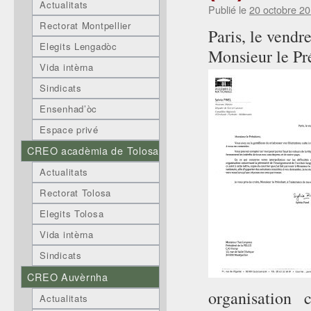
Actualitats
Publié le
20 octobre 2
Rectorat Montpellier
Paris, le vendr
Elegits Lengadòc
Monsieur le Pr
Vida intèrna
Sindicats
Ensenhad’òc
Espace privé
CREO acadèmia de Tolosa
Actualitats
Rectorat Tolosa
Elegits Tolosa
Vida intèrna
Sindicats
CREO Auvèrnha
organisation 
Actualitats