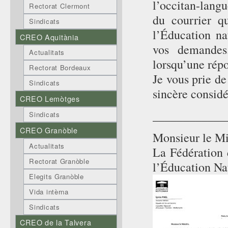
l’occitan-langu
Rectorat Clermont
du courrier q
Sindicats
l’Éducation na
CREO Aquitània
vos demandes
Actualitats
lorsqu’une rép
Rectorat Bordeaux
Je vous prie de
Sindicats
sincère considé
CREO Lemòtges
____________
Sindicats
CREO Granòble
Monsieur le Mi
Actualitats
La Fédération 
Rectorat Granòble
l’Éducation Na
Elegits Granòble
Vida intèrna
Sindicats
CREO de la Talvera