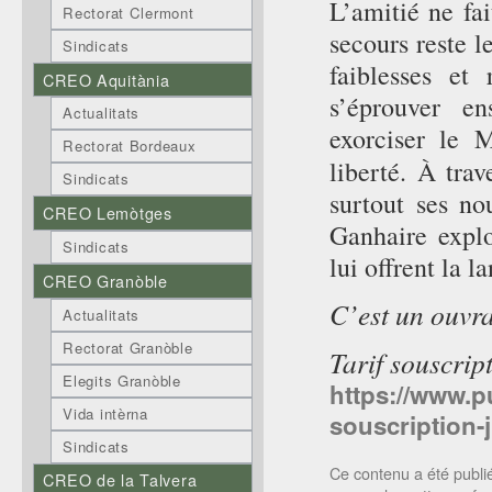
L’amitié ne fai
Rectorat Clermont
secours reste l
Sindicats
faiblesses et
CREO Aquitània
s’éprouver e
Actualitats
exorciser le M
Rectorat Bordeaux
liberté. À tra
Sindicats
surtout ses no
CREO Lemòtges
Ganhaire explo
Sindicats
lui offrent la l
CREO Granòble
C’est un ouvra
Actualitats
Rectorat Granòble
Tarif souscrip
Elegits Granòble
https://www.pu
Vida intèrna
souscription-
Sindicats
Ce contenu a été publ
CREO de la Talvera