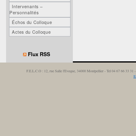
Intervenants –
Personnalités
Échos du Colloque
Actes du Colloque
Flux RSS
F.E.L.C.O : 12, rue Salle l'Eveque, 34000 Montpellier - Tel 04 67 66 33 3
E