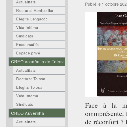
Actualitats
Publié le
1 octobre 20
Rectorat Montpellier
Elegits Lengadòc
Vida intèrna
Sindicats
Ensenhad’òc
Espace privé
CREO acadèmia de Tolosa
Actualitats
Rectorat Tolosa
Elegits Tolosa
Vida intèrna
Face à la mo
Sindicats
omniprésente, f
CREO Auvèrnha
de réconfort ? 
Actualitats