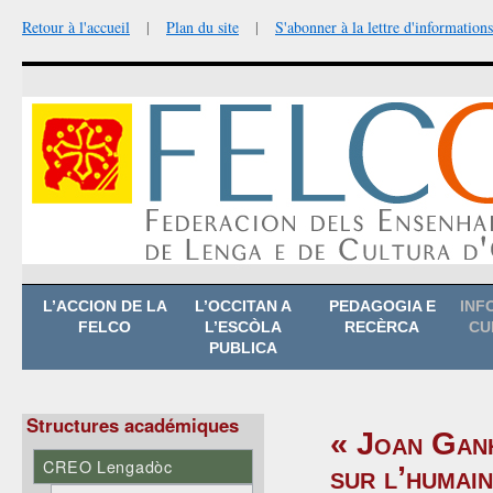
Retour à l'accueil
|
Plan du site
|
S'abonner à la lettre d'informations
Aller
L’ACCION DE LA
L’OCCITAN A
PEDAGOGIA E
INF
au
FELCO
L’ESCÒLA
RECÈRCA
CU
contenu
PUBLICA
Structures académiques
« Joan Ganh
CREO Lengadòc
sur l’humai