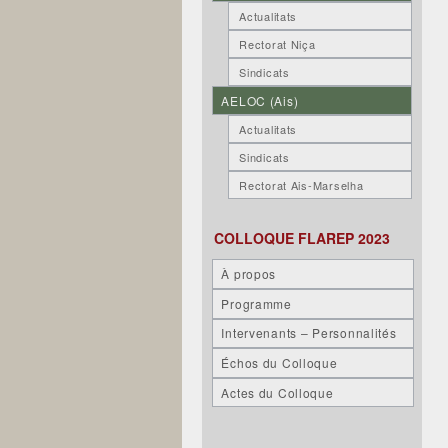
Actualitats
Rectorat Niça
Sindicats
AELOC (Ais)
Actualitats
Sindicats
Rectorat Ais-Marselha
COLLOQUE FLAREP 2023
À propos
Programme
Intervenants – Personnalités
Échos du Colloque
Actes du Colloque