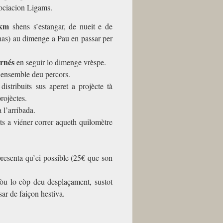
ociacion Ligams.
km
shens s’estangar, de nueit e de
anas) au dimenge a Pau en passar per
rnés
en seguir lo dimenge vrèspe.
l’ensemble deu percors.
stribuits sus aperet a projècte tà
rojèctes.
l’arribada.
a viéner correr aqueth quilomètre
 presenta qu’ei possible (25€ que son
vòu lo còp deu desplaçament, sustot
ar de faiçon hestiva.