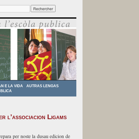
r :
AN E LA VIDA
AUTRAS LENGAS
BLICA
er l’associacion Ligams
repara per noste la dusau edicion de