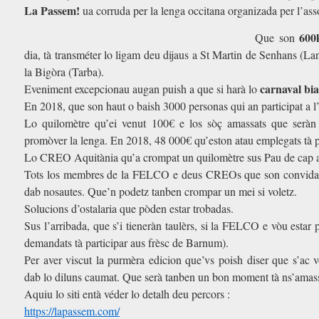
La Passem!
ua corruda per la lenga occitana organizada per l’as
s
600
Que son
dia, tà transméter lo ligam deu dijaus a St Martin de Senhans (L
la Bigòra (Tarba).
carnaval bia
Eveniment excepcionau augan puish a que si harà lo
En 2018, que son haut o baish 3000 personas qui an participat a 
Lo quilomètre qu’ei venut 100€ e los sòç amassats que seràn di
promòver la lenga. En 2018, 48 000€ qu’eston atau emplegats tà p
Lo CREO Aquitània qu’a crompat un quilomètre sus Pau de cap a 
Tots los membres de la FELCO e deus CREOs que son convidats 
dab nosautes. Que’n podetz tanben crompar un mei si voletz.
Solucions d’ostalaria que pòden estar trobadas.
Sus l’arribada, que s’i tieneràn taulèrs, si la FELCO e vòu estar
demandats tà participar aus frèsc de Barnum).
Per aver viscut la purmèra edicion que’vs poish diser que s’ac 
dab lo diluns caumat. Que serà tanben un bon moment tà ns’amass
Aquiu lo siti entà véder lo detalh deu percors :
https://lapassem.com/