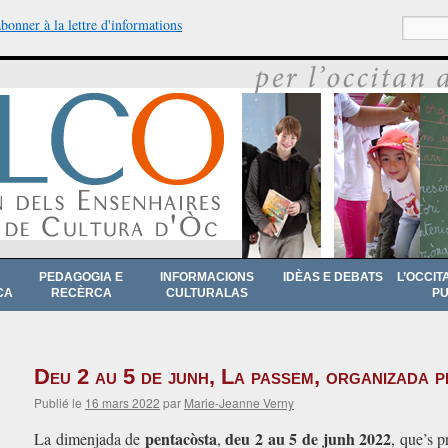
abonner à la lettre d'informations
Recherche
PEDAGOGIA E
INFORMACIONS
IDÈAS E DEBATS
L’OCCIT
CA
RECÈRCA
CULTURALAS
PU
Deu 2 au 5 de junh, La passem, organizada p
Publié le
16 mars 2022
par
Marie-Jeanne Verny
pentacòsta
deu 2 au 5 de junh 2022
La dimenjada de
,
, que’s p