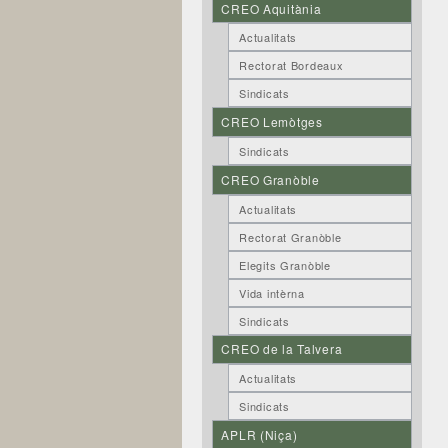
CREO Aquitània
Actualitats
Rectorat Bordeaux
Sindicats
CREO Lemòtges
Sindicats
CREO Granòble
Actualitats
Rectorat Granòble
Elegits Granòble
Vida intèrna
Sindicats
CREO de la Talvera
Actualitats
Sindicats
APLR (Niça)