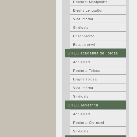
Rectorat Montpellier
Elegits Lengadòc
Vida intèrna
Sindicats
Ensenhad’òc
Espace privé
CREO acadèmia de Tolosa
Actualitats
Rectorat Tolosa
Elegits Tolosa
Vida intèrna
Sindicats
CREO Auvèrnha
Actualitats
Rectorat Clermont
Sindicats