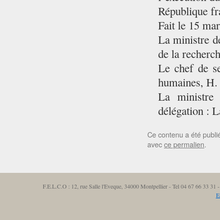
République fr
Fait le 15 ma
La ministre d
de la recherch
Le chef de se
humaines, H. 
La ministre 
délégation : L
Ce contenu a été publ
avec
ce permalien
.
F.E.L.C.O : 12, rue Salle l'Eveque, 34000 Montpellier - Tel 04 67 66 33 3
E