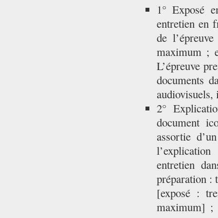
1° Exposé en
entretien en f
de l’épreuve
maximum ; en
L’épreuve pre
documents dan
audiovisuels,
2° Explicati
document ico
assortie d’u
l’explicatio
entretien da
préparation :
[exposé : tr
maximum] ; co