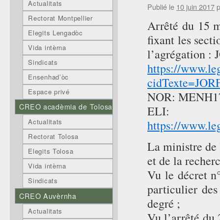
Actualitats
Publié le
10 juin 2017
p
Rectorat Montpellier
Arrêté du 15 m
Elegits Lengadòc
fixant les sect
Vida intèrna
l’agrégation :
Sindicats
https://www.leg
Ensenhad’òc
cidTexte=JOR
Espace privé
NOR: MENH1
CREO acadèmia de Tolosa
ELI:
Actualitats
https://www.le
Rectorat Tolosa
La ministre de 
Elegits Tolosa
et de la recher
Vida intèrna
Vu le décret n°
Sindicats
particulier de
CREO Auvèrnha
degré ;
Actualitats
Vu l’arrêté du 