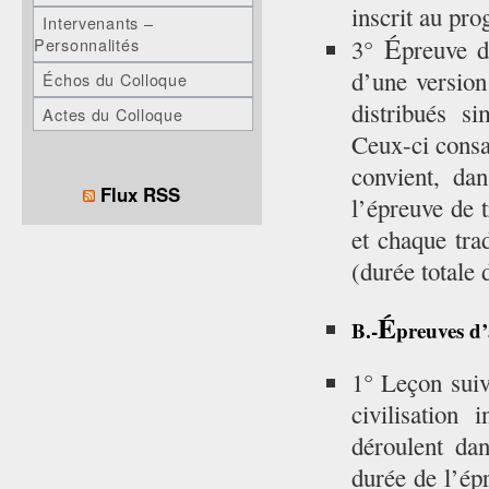
inscrit au pro
Intervenants –
É
3°
preuve d
Personnalités
d’une version
Échos du Colloque
distribués s
Actes du Colloque
Ceux-ci consa
convient, da
Flux RSS
l’épreuve de 
et chaque tra
(durée totale 
É
B.-
preuves d
1° Leçon suiv
civilisation
déroulent dan
durée de l’ép