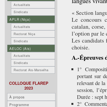
langues vivant
Actualitats
« Section lang
Sindicats
Le concours c
APLR (Niça)
catalan, corse,
Actualitats
l’option par le
Rectorat Niça
Les candidats f
Sindicats
choisie.
AELOC (Ais)
A.-Épreuves d
Actualitats
Sindicats
1° Compositi
Rectorat Ais-Marselha
portant sur 
relevant de la
COLLOQUE FLAREP
2023
session, l’é
Durée : sept h
À propos
2° Commentai
Programme