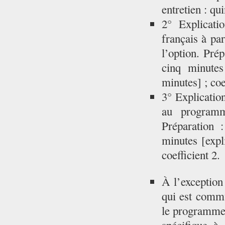
entretien : qu
2° Explicati
français à pa
l’option. Pré
cinq minutes
minutes] ; coe
3° Explication
au programm
Préparation 
minutes [expli
coefficient 2.
À l’exception
qui est commu
le programme 