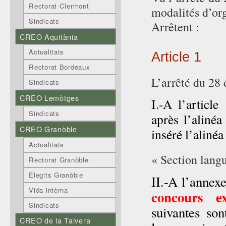
Rectorat Clermont
modalités d’org
Sindicats
Arrêtent :
CREO Aquitània
Actualitats
Article 1
Rectorat Bordeaux
L’arrêté du 28 
Sindicats
CREO Lemòtges
I.-A l’article
Sindicats
après l’alinéa
CREO Granòble
inséré l’alinéa
Actualitats
« Section langu
Rectorat Granòble
Elegits Granòble
II.-A l’annex
Vida intèrna
concours ex
Sindicats
suivantes son
CREO de la Talvera