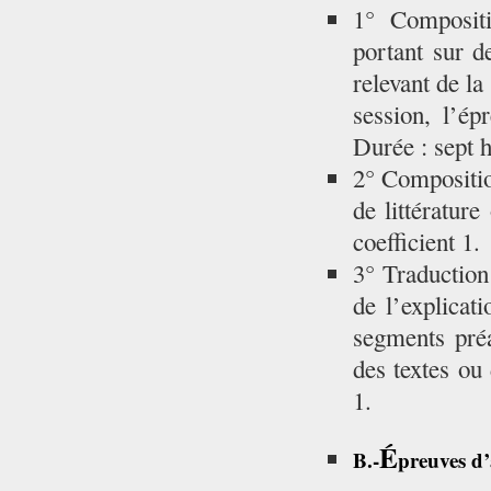
1° Compositi
portant sur 
relevant de la
session, l’é
Durée : sept h
2° Compositio
de littératur
coefficient 1.
3° Traduction
de l’explicat
segments préa
des textes ou 
1.
É
B.-
preuves d