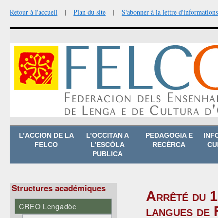
Retour à l'accueil
|
Plan du site
|
S'abonner à la lettre d'informations
Aller
L’ACCION DE LA
L’OCCITAN A
PEDAGOGIA E
INF
au
FELCO
L’ESCÒLA
RECÈRCA
CU
contenu
PUBLICA
Structures académiques
Arrêté du 1
CREO Lengadòc
langues de 