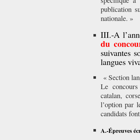
spécifique à
publication s
nationale. »
III.-A l’an
du
concou
suivantes so
langues viva
« Section lan
Le concours 
catalan, cors
l’option par 
candidats font
A.-Épreuves écr