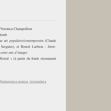
e Veronica Champollion
olomb
ue art
populaire/contemporain
(Claude
Serguier), et Benoit Larbiou :
Saint-
-cents ans d’images
istral » (à partir du fonds récemment
Pedagogia e recèrca
,
Universitat e