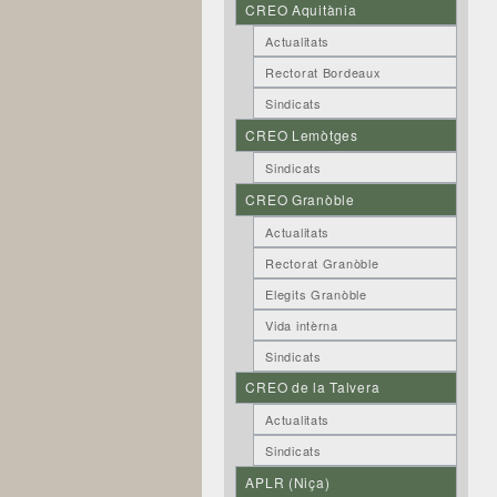
CREO Aquitània
Actualitats
Rectorat Bordeaux
Sindicats
CREO Lemòtges
Sindicats
CREO Granòble
Actualitats
Rectorat Granòble
Elegits Granòble
Vida intèrna
Sindicats
CREO de la Talvera
Actualitats
Sindicats
APLR (Niça)