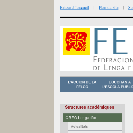
Retour à l'accueil
|
Plan du site
|
S'
Aller
L’ACCION DE LA
L’OCCITAN A
au
FELCO
L’ESCÒLA PUBLI
contenu
Structures académiques
CREO Lengadòc
Actualitats