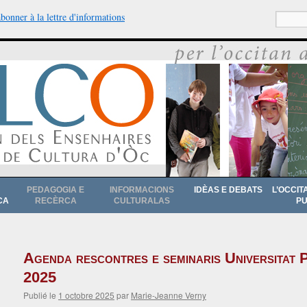
abonner à la lettre d'informations
Recherche
PEDAGOGIA E
INFORMACIONS
IDÈAS E DEBATS
L’OCCIT
CA
RECÈRCA
CULTURALAS
PU
Agenda rescontres e seminaris Universitat 
2025
Publié le
1 octobre 2025
par
Marie-Jeanne Verny