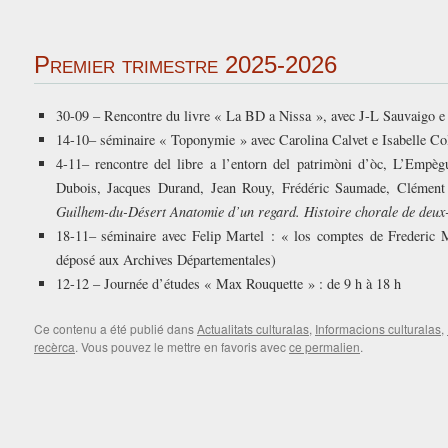
Premier trimestre 2025-2026
30-09 – Rencontre du livre « La BD a Nissa », avec J-L Sauvaigo 
14-10– séminaire « Toponymie » avec Carolina Calvet e Isabelle C
4-11– rencontre del libre a l’entorn del patrimòni d’òc, L’Empèg
Dubois, Jacques Durand, Jean Rouy, Frédéric Saumade, Clément 
Guilhem-du-Désert Anatomie d’un regard. Histoire chorale de deux
18-11– séminaire avec Felip Martel : « los comptes de Frederic M
déposé aux Archives Départementales)
12-12 – Journée d’études « Max Rouquette » : de 9 h à 18 h
Ce contenu a été publié dans
Actualitats culturalas
,
Informacions culturalas
,
recèrca
. Vous pouvez le mettre en favoris avec
ce permalien
.