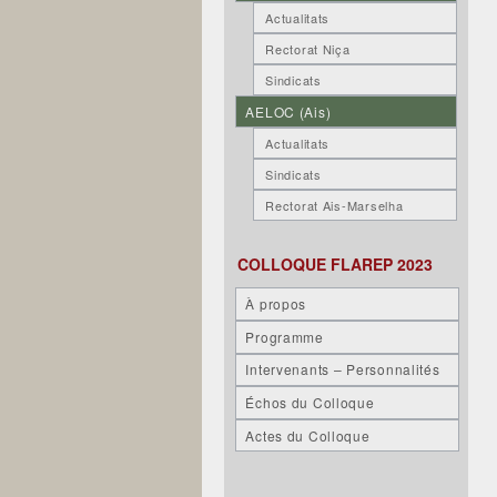
Actualitats
Rectorat Niça
Sindicats
AELOC (Ais)
Actualitats
Sindicats
Rectorat Ais-Marselha
COLLOQUE FLAREP 2023
À propos
Programme
Intervenants – Personnalités
Échos du Colloque
Actes du Colloque