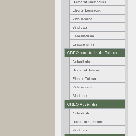
Rectorat Montpellier
Elegits Lengadòc
Vida intèrna
Sindicats
Ensenhad’òc
Espace privé
CREO acadèmia de Tolosa
Actualitats
Rectorat Tolosa
Elegits Tolosa
Vida intèrna
Sindicats
CREO Auvèrnha
Actualitats
Rectorat Clermont
Sindicats