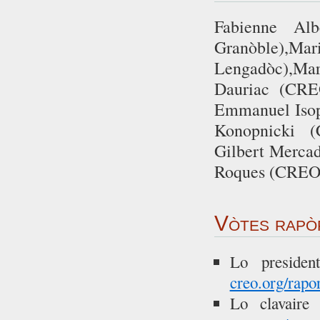
Fabienne Al
Granòble),Mar
Lengadòc),Mar
Dauriac (CRE
Emmanuel Isop
Konopnicki 
Gilbert Mercad
Roques (CREO 
Vòtes rapò
Lo preside
creo.org/rapo
Lo clavaire