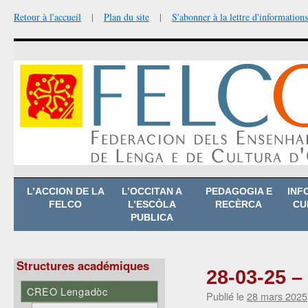
Retour à l'accueil
|
Plan du site
|
S'abonner à la lettre d'informations
Aller
L’ACCION DE LA
L’OCCITAN A
PEDAGOGIA E
INF
au
FELCO
L’ESCÒLA
RECÈRCA
CU
contenu
PUBLICA
Structures académiques
28-03-25 –
CREO Lengadòc
Publié le
28 mars 2025