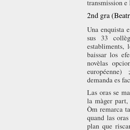
transmission e 
2nd gra (Beatr
Una enquista e
sus 33 collè
establiments, 
baissar los ef
novèlas opcio
européenne) ;
demanda es fach
Las oras se ma
la màger part,
Òm remarca tan
quand las oras
plan que risca