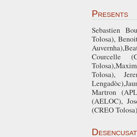
Presents
Sebastien Bo
Tolosa), Beno
Auvernha),Bea
Courcelle 
Tolosa),Maxi
Tolosa), Je
Lengadòc),Ja
Martron (APLR
(AELOC), Jose
(CREO Tolosa)
Desencusat