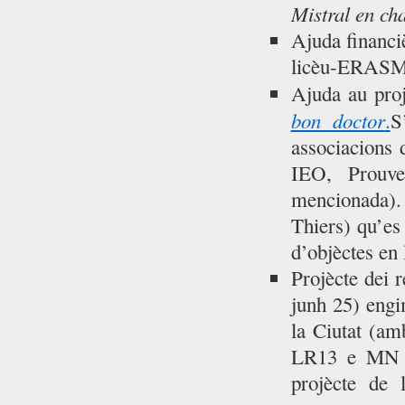
Mistral en ch
Ajuda financi
licèu-ERASM
Ajuda au pro
bon doctor
.
S
associacions 
IEO, Prouv
mencionada).
Thiers) qu’es
d’objèctes en 
Projècte dei 
junh 25) eng
la Ciutat (a
LR13 e MN P
projècte de l