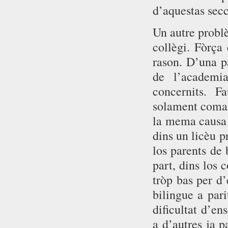
d’aquestas secc
Un autre problè
collègi. Fòrça
rason. D’una pa
de l’academ
concernits. F
solament coma 
la mema causa 
dins un licèu p
los parents de 
part, dins los 
tròp bas per d
bilingue a pari
dificultat d’e
a d’autres ja p