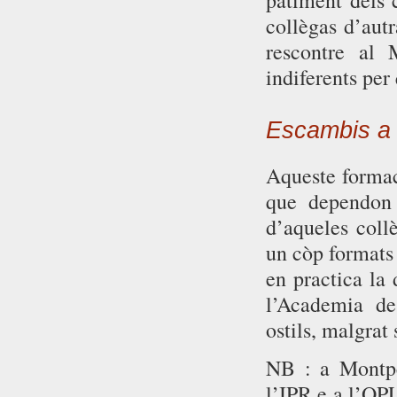
patiment dels 
collègas d’aut
rescontre al
indiferents per 
Escambis a 
Aqueste formac
que dependon
d’aqueles coll
un còp formats 
en practica la
l’Academia de
ostils, malgrat 
NB : a Montpe
l’IPR e a l’OPL