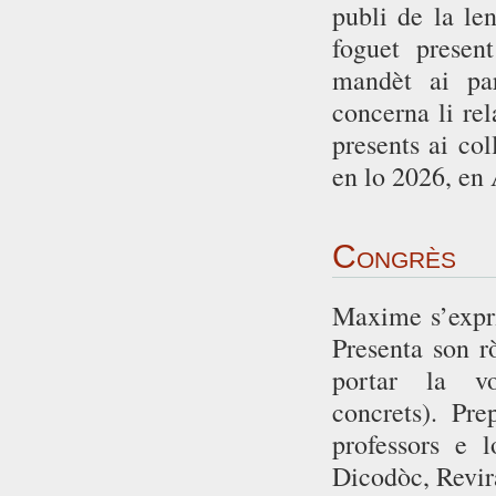
publi de la le
foguet presen
mandèt ai pa
concerna li re
presents ai co
en lo 2026, en 
Congrès
Maxime s’expri
Presenta son rò
portar la vo
concrets). Pr
professors e 
Dicodòc, Revir