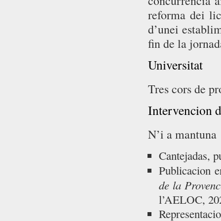
concurréncia a
reforma dei li
d’unei establim
fin de la jornad
Universitat
Tres cors de pr
Intervencion 
N’i a mantuna 
Cantejadas, p
Publicacion 
de la Provenc
l’AELOC, 20
Representacio