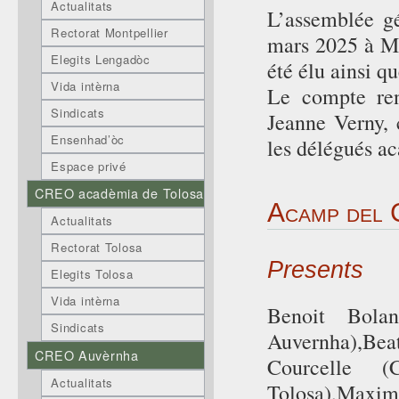
Actualitats
L’assemblée g
Rectorat Montpellier
mars 2025 à Mo
Elegits Lengadòc
été élu ainsi q
Vida intèrna
Le compte re
Sindicats
Jeanne Verny,
Ensenhad’òc
les délégués a
Espace privé
CREO acadèmia de Tolosa
Acamp del 
Actualitats
Rectorat Tolosa
Presents
Elegits Tolosa
Vida intèrna
Benoit Bola
Sindicats
Auvernha),Bea
CREO Auvèrnha
Courcelle 
Actualitats
Tolosa),Maxi