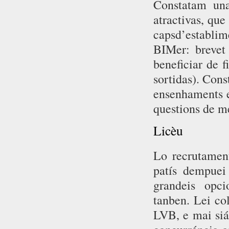
Constatam una
atractivas, que
capsd’establ
BIMer: brevet 
beneficiar de f
sortidas). Cons
ensenhaments 
questions de m
Licèu
Lo recrutamen
patís dempuei
grandeis opcio
tanben. Lei col
LVB, e mai sián