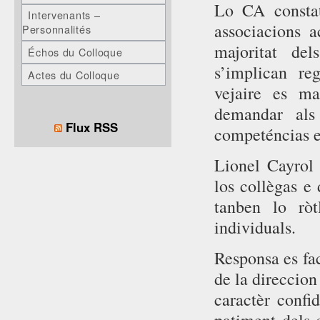
Lo CA constata
Intervenants –
associacions 
Personnalités
majoritat del
Échos du Colloque
s’implican re
Actes du Colloque
vejaire es m
demandar als
Flux RSS
competéncias e 
Lionel Cayrol 
los collègas e
tanben lo rò
individuals.
Responsa es fa
de la direccion
caractèr confi