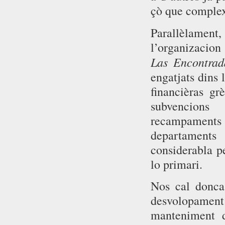
çò que complex
Parallèlamen
l’organizacion
Las Encontrad
engatjats dins 
financièras gr
subvencions 
recampaments
departament
considerabla pe
lo primari.
Nos cal doncas
desvolopament 
manteniment d