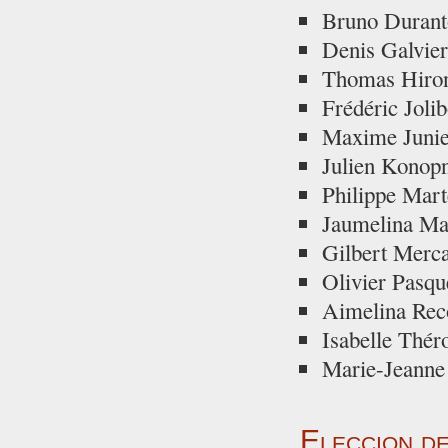
Bruno Durant
Denis Galvie
Thomas Hiron
Frédéric Joli
Maxime Junie
Julien Konop
Philippe Mar
Jaumelina Ma
Gilbert Merc
Olivier Pasqu
Aimelina Re
Isabelle Thé
Marie-Jeanne
Eleccion d