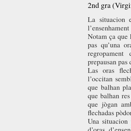
2nd gra (Virg
La situacion 
l’ensenhament 
Notam ça que là
pas qu’una ora
regropament 
prepausan pas
Las oras flec
l’occitan semb
que balhan pla
que balhan res
que jògan amb 
flechadas pòdon
Una situacion 
d’oras d’ense