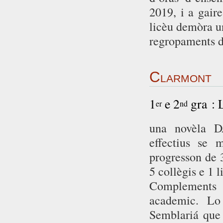
2019, i a gair
licèu demòra u
regropaments d
Clarmont
1
e 2
gra : 
er
nd
una novèla D
effectius se 
progresson de 
5 collègis e 1 l
Complements 
academic. Lo
Semblariá que 