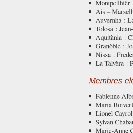
Montpellhièr 
Ais – Marselh
Auvernha : L
Tolosa : Jean
Aquitània : C
Granòble : Jo
Nissa : Frede
La Talvèra : 
Membres ele
Fabienne Alb
Maria Boiver
Lionel Cayro
Sylvan Chaba
Marie-Anne C