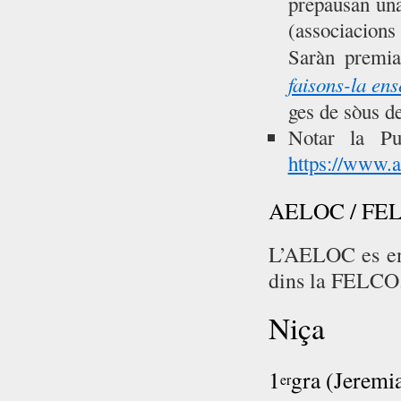
prepausan una
(associacions 
Saràn premia
faisons-la en
ges de sòus d
Notar la Pu
https://www.a
AELOC / FE
L’AELOC es en 
dins la FELCO
Niça
1
gra (Jeremi
er