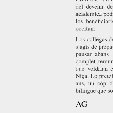
del devenir de
academica podr
los beneficia
occitan.
Los collègas d
s’agís de prepa
pausar abans
complet remune
que voldrián e
Niça. Lo pretz
ans, un còp o
bilingue que so
AG