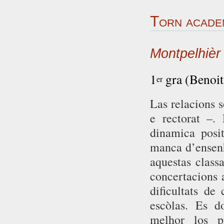
Torn acade
Montpelhièr
1
gra (Benoit
er
Las relacions 
e rectorat –.
dinamica posit
manca d’ensenh
aquestas classa
concertacions 
dificultats de
escòlas. Es d
melhor los pr