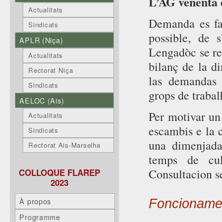
L’AG venenta e
Actualitats
Demanda es fa
Sindicats
possible, de
APLR (Niça)
Lengadòc se r
Actualitats
bilanç de la d
Rectorat Niça
las demandas 
Sindicats
grops de traba
AELOC (Ais)
Per motivar un
Actualitats
escambis e la c
Sindicats
una dimenjada
Rectorat Ais-Marselha
temps de cul
Consultacion se
COLLOQUE FLAREP
2023
À propos
Foncioname
Programme