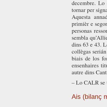
decembre. Lo 
tornar per sign
Aquesta annad
primièr e segon
personas ressor
sembla qu’Allie
dins 63 e 43. 
collègas serián
biais de los f
ensenhaires tit
autre dins Cant
– Lo CALR se t
Ais (bilanç 