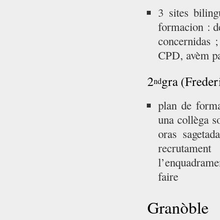
3 sites bili
formacion : d
concernidas ;
CPD, avèm pa
2
gra (Freder
nd
plan de form
una collèga so
oras sagetad
recrutament
l’enquadramen
faire
Granòble