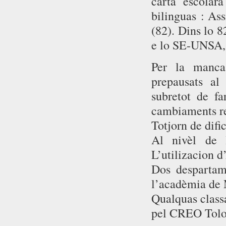
carta escolar
bilinguas : Ass
(82). Dins lo 
e lo SE-UNSA, 
Per la manca
prepausats al
subretot de fa
cambiaments re
Totjorn de difi
Al nivèl de l
L’utilizacion d
Dos despartam
l’acadèmia de M
Qualquas classa
pel CREO Tolos