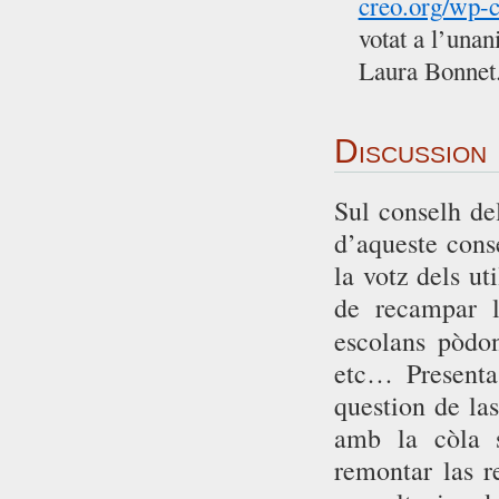
creo.org/wp-
votat a l’unan
Laura Bonnet
Discussion
Sul conselh de
d’aqueste conse
la votz dels ut
de recampar l
escolans pòdo
etc… Presenta
question de la
amb la còla s
remontar las 