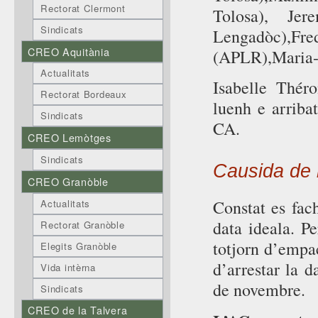
Rectorat Clermont
Tolosa), Je
Sindicats
Lengadòc),F
CREO Aquitània
(APLR),Maria-
Actualitats
Isabelle Thér
Rectorat Bordeaux
luenh e arribat
Sindicats
CA.
CREO Lemòtges
Sindicats
Causida de 
CREO Granòble
Constat es fac
Actualitats
data ideala. Pe
Rectorat Granòble
totjorn d’empac
Elegits Granòble
d’arrestar la d
Vida intèrna
de novembre.
Sindicats
CREO de la Talvera