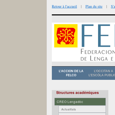
Retour à l'accueil
|
Plan du site
|
S'
Aller
L’ACCION DE LA
L’OCCITAN A
au
FELCO
L’ESCÒLA PUBLI
contenu
Structures académiques
CREO Lengadòc
Actualitats