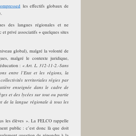
compressed
les effectifs globaux de
e.
ues des langues régionales et ne
 et privé associatifs + quelques sites
iveau global), malgré la volonté de
ues, malgré le contexte juridique,
’éducation :
« Art. L. 312-11-2.-Sans
ns entre l’Etat et les régions, la
ollectivités territoriales régies par
matière enseignée dans le cadre de
èges et des lycées sur tout ou partie
t de la langue régionale à tous les
us les élèves ». La FELCO rappelle
ment public : c’est donc là que doit
 seulement question de répondre à la