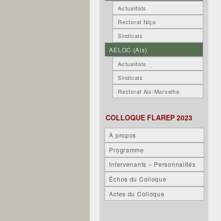
Actualitats
Rectorat Niça
Sindicats
AELOC (Ais)
Actualitats
Sindicats
Rectorat Ais-Marselha
COLLOQUE FLAREP 2023
À propos
Programme
Intervenants – Personnalités
Échos du Colloque
Actes du Colloque