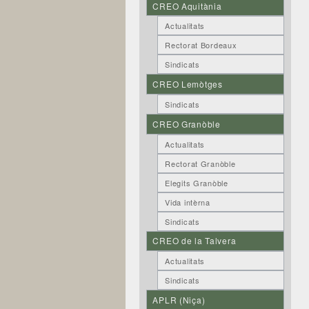
CREO Aquitània
Actualitats
Rectorat Bordeaux
Sindicats
CREO Lemòtges
Sindicats
CREO Granòble
Actualitats
Rectorat Granòble
Elegits Granòble
Vida intèrna
Sindicats
CREO de la Talvera
Actualitats
Sindicats
APLR (Niça)