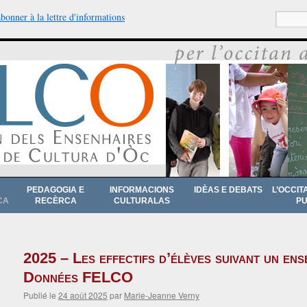
abonner à la lettre d'informations
Recherche
PEDAGOGIA E
INFORMACIONS
IDÈAS E DEBATS
L’OCCIT
CA
RECÈRCA
CULTURALAS
PU
2025 – Les effectifs d’élèves suivant un ens
Données FELCO
Publié le
24 août 2025
par
Marie-Jeanne Verny