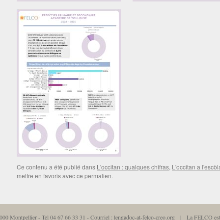
Ce contenu a été publié dans
L'occitan : qualques chifras
,
L'occitan a l'escò
mettre en favoris avec
ce permalien
.
34000 Montpellier - Tel 04 67 66 33 31 - Courriel : lengadoc-at-felco-creo.org | La FELCO e