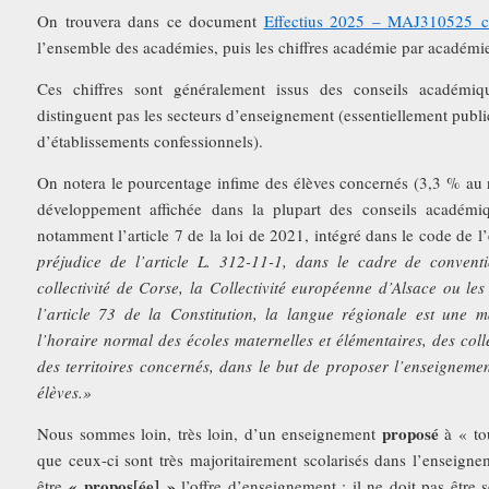
On trouvera dans ce document
Effectius 2025 – MAJ310525_
l’ensemble des académies, puis les chiffres académie par académi
Ces chiffres sont généralement issus des conseils académiq
distinguent pas les secteurs d’enseignement (essentiellement public
d’établissements confessionnels).
On notera le pourcentage infime des élèves concernés (3,3 % au n
développement affichée dans la plupart des conseils académiq
notamment l’article 7 de la loi de 2021, intégré dans le code de l
préjudice de l’article L. 312-11-1, dans le cadre de conventio
collectivité de Corse, la Collectivité européenne d’Alsace ou les c
l’article 73 de la Constitution, la langue régionale est une 
l’horaire normal des écoles maternelles et élémentaires, des coll
des territoires concernés, dans le but de proposer l’enseignemen
élèves.»
proposé
Nous sommes loin, très loin, d’un enseignement
à « to
que ceux-ci sont très majoritairement scolarisés dans l’enseigne
« propos[ée] »
être
l’offre d’enseignement : il ne doit pas être