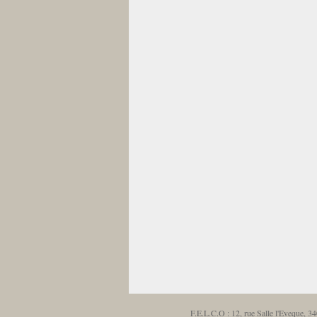
F.E.L.C.O : 12, rue Salle l'Eveque, 