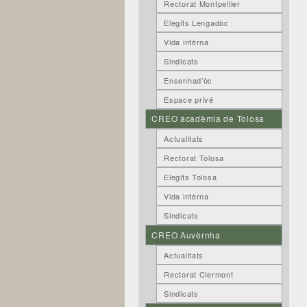
Rectorat Montpellier
Elegits Lengadòc
Vida intèrna
Sindicats
Ensenhad’òc
Espace privé
CREO acadèmia de Tolosa
Actualitats
Rectorat Tolosa
Elegits Tolosa
Vida intèrna
Sindicats
CREO Auvèrnha
Actualitats
Rectorat Clermont
Sindicats