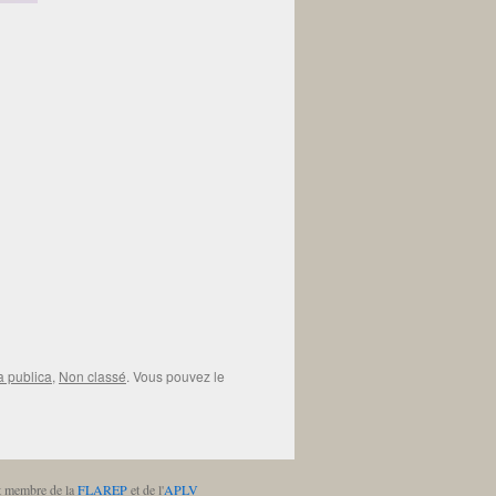
la publica
,
Non classé
. Vous pouvez le
st membre de la
FLAREP
et de l'
APLV