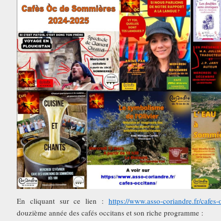
En cliquant sur ce lien :
https://www.asso-coriandre.fr/cafes-
douzième année des cafés occitans et son riche programme :