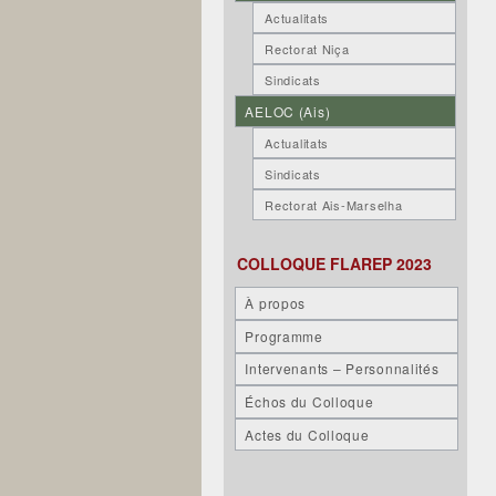
Actualitats
Rectorat Niça
Sindicats
AELOC (Ais)
Actualitats
Sindicats
Rectorat Ais-Marselha
COLLOQUE FLAREP 2023
À propos
Programme
Intervenants – Personnalités
Échos du Colloque
Actes du Colloque