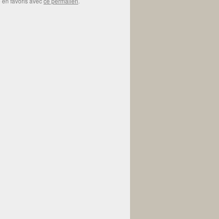
e en favoris avec
ce permalien
.