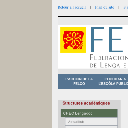
Retour à l'accueil
|
Plan du site
|
S'
Aller
L’ACCION DE LA
L’OCCITAN A
au
FELCO
L’ESCÒLA PUBLI
contenu
Structures académiques
CREO Lengadòc
Actualitats