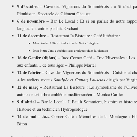
9 d’octòbre
– Cave des Vignerons du Sommiérois : « Si c’est pat
Ploukistan. Spectacle de Clément Chauvet
6 de novembre
– Bar Le Local : Et si on parlait do notre rapport
langues ? » anime par lnés Orchani
11 de decembre
– Restaurant Ia Bistoure : Café littéraire :
Marc André Jullian : traduction de
Paul et Virginie
Jean Pierre Jany : doubles sens érotiques clans la chanson
16 de Genièr (dijòus)
– Jazz Corner Café – Trad’HivernaIes : Les r
aux enfants… de tous âges – Philippe Martel
12 de febrièr –
Cave des Vignerons du Sommiérois : Cuisine at chan
+ les ateliers vocaux
SantIpòc
et
Cantatz Lausetas
dirigés par Virgi
12 de març –
Restaurant La Bistoure : Le symbolisme de l’Olivi
autour de cet arbre emblème méditerranéen – Monica Carlier
9 d’abrial –
Bar le Local : L’Eau à Sommière, histoire et histoir
Histoire et un technicien Hydrogéologue
14 de mai
– Jazz Corner Café : Mémoires de la Montagne : Film/
Biton