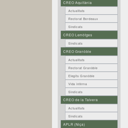
CREO Aquitània
Actualitats
Rectorat Bordeaux
Sindicats
CREO Lemòtges
Sindicats
CREO Granòble
Actualitats
Rectorat Granòble
Elegits Granòble
Vida intèrna
Sindicats
CREO de la Talvera
Actualitats
Sindicats
APLR (Niça)