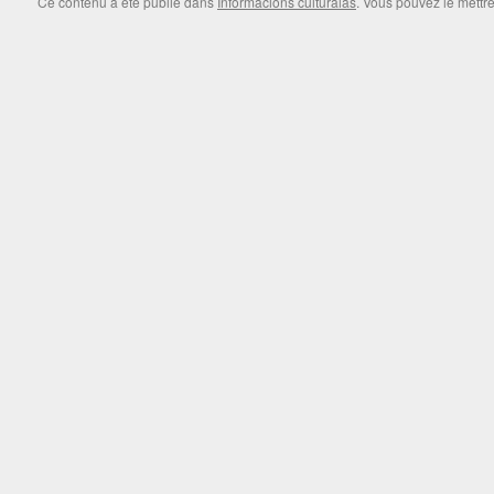
Ce contenu a été publié dans
Informacions culturalas
. Vous pouvez le mettr