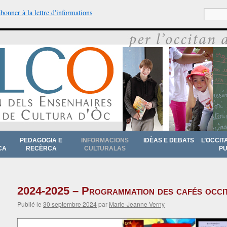
abonner à la lettre d'informations
Recherche
PEDAGOGIA E
INFORMACIONS
IDÈAS E DEBATS
L’OCCIT
CA
RECÈRCA
CULTURALAS
PU
2024-2025 – Programmation des cafés occi
Publié le
30 septembre 2024
par
Marie-Jeanne Verny