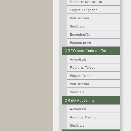
Rectorat Montpellier
Elegits Lengadòc
Vida intèrna
Sindicats
Ensenhad’òc
Espace privé
CREO acadèmia de Tolosa
Actualitats
Rectorat Tolosa
Elegits Tolosa
Vida intèrna
Sindicats
CREO Auvèrnha
Actualitats
Rectorat Clermont
Sindicats