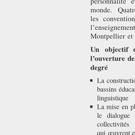
personnalité
monde.
Quatre
les conventio
l’enseignemen
Montpellier et
Un objectif 
l’ouverture d
degré
La constructi
bassins éducat
linguistique
La mise en pla
le dialogue 
collectivités
qui œuvrent e