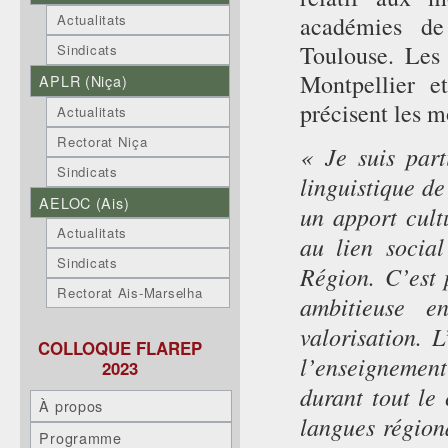
académies de
Actualitats
Toulouse. Les 
Sindicats
Montpellier e
APLR (Niça)
précisent les 
Actualitats
Rectorat Niça
« Je suis part
Sindicats
linguistique de
AELOC (Ais)
un apport cultu
Actualitats
au lien social
Sindicats
Région. C’est 
Rectorat Ais-Marselha
ambitieuse e
valorisation. 
COLLOQUE FLAREP
l’enseigneme
2023
durant tout le 
À propos
langues régiona
Programme