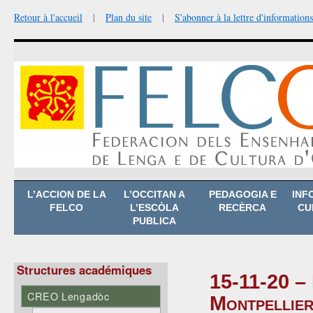
Retour à l'accueil
|
Plan du site
|
S'abonner à la lettre d'informations
Aller
L’ACCION DE LA
L’OCCITAN A
PEDAGOGIA E
INF
au
FELCO
L’ESCÒLA
RECÈRCA
CU
contenu
PUBLICA
Structures académiques
15-11-20 – 
CREO Lengadòc
Montpellier