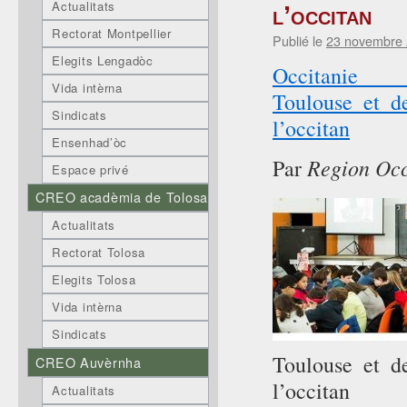
Actualitats
l’occitan
Rectorat Montpellier
Publié le
23 novembre
Elegits Lengadòc
Occita
Vida intèrna
Toulouse et d
Sindicats
l’occitan
Ensenhad’òc
Region Occ
Par
Espace privé
CREO acadèmia de Tolosa
Actualitats
Rectorat Tolosa
Elegits Tolosa
Vida intèrna
Sindicats
Toulouse et d
CREO Auvèrnha
l’occitan
Actualitats