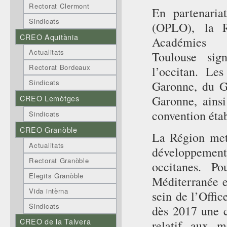
Rectorat Clermont
En partenaria
Sindicats
(OPLO), la R
CREO Aquitània
Académ
Actualitats
Toulouse sig
Rectorat Bordeaux
l’occitan. Le
Sindicats
Garonne, du Ge
Garonne, ainsi
CREO Lemòtges
convention éta
Sindicats
CREO Granòble
La Région met
Actualitats
développement
Rectorat Granòble
occitanes.
Pour
Elegits Granòble
Méditerranée e
Vida intèrna
sein de l’Offi
Sindicats
dès 2017 une c
CREO de la Talvera
relatif aux m