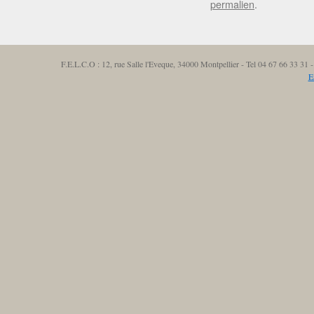
permalien
.
F.E.L.C.O : 12, rue Salle l'Eveque, 34000 Montpellier - Tel 04 67 66 33 3
E