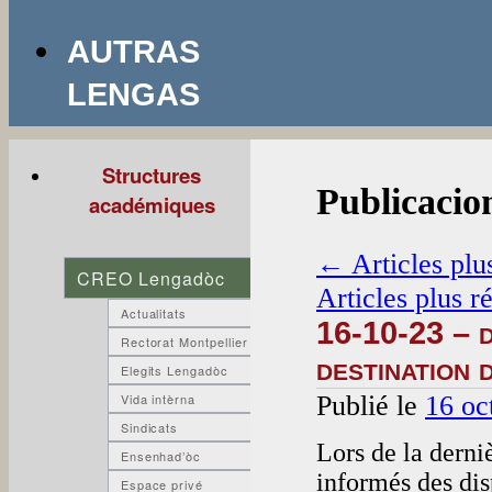
AUTRAS
LENGAS
Structures
Publicacio
académiques
←
Articles plu
CREO Lengadòc
Articles plus r
Actualitats
16-10-23 – 
Rectorat Montpellier
destination
Elegits Lengadòc
Publié le
16 oc
Vida intèrna
Sindicats
Lors de la derni
Ensenhad’òc
informés des di
Espace privé