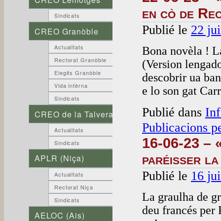
en cò de Re
Sindicats
Publié le
22 ju
CREO Granòble
Actualitats
Bona novèla ! La
Rectorat Granòble
(Version lengad
Elegits Granòble
descobrir ua ba
Vida intèrna
e lo son gat Ca
Sindicats
Publié dans
In
CREO de la Talvera
Publicacions p
Actualitats
16-06-23 – 
Sindicats
paréisser la
APLR (Niça)
Publié le
16 ju
Actualitats
Rectorat Niça
La graulha de gr
Sindicats
deu francés per
AELOC (Ais)