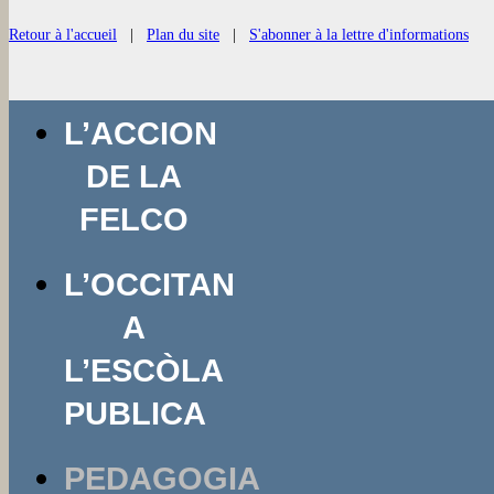
Retour à l'accueil
|
Plan du site
|
S'abonner à la lettre d'informations
Aller
L’ACCION
au
contenu
DE LA
FELCO
L’OCCITAN
A
L’ESCÒLA
PUBLICA
PEDAGOGIA