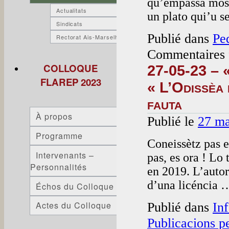
qu’empassa mosc
Actualitats
un plato qui’u 
Sindicats
Publié dans
Pe
Rectorat Ais-Marselha
Commentaires 
COLLOQUE
27-05-23 – «
FLAREP 2023
« L’Odissèa
fauta
À propos
Publié le
27 ma
Programme
Coneissètz pas e
Intervenants –
pas, es ora ! Lo
Personnalités
en 2019. L’autor
d’una licéncia
Échos du Colloque
Publié dans
In
Actes du Colloque
Publicacions p