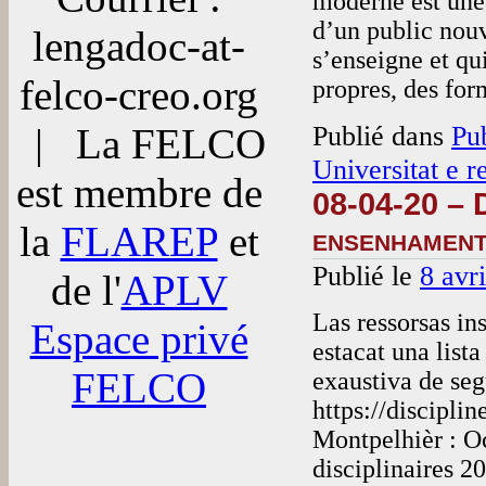
moderne est une 
d’un public nouv
lengadoc-at-
s’enseigne et qu
felco-creo.org
propres, des f
Publié dans
Pu
| La FELCO
Universitat e r
est membre de
08-04-20 – 
la
FLAREP
et
ensenhamen
Publié le
8 avr
de l'
APLV
Las ressorsas in
Espace privé
estacat una lista
FELCO
exaustiva de seg
https://discipli
Montpelhièr : O
disciplinaires 