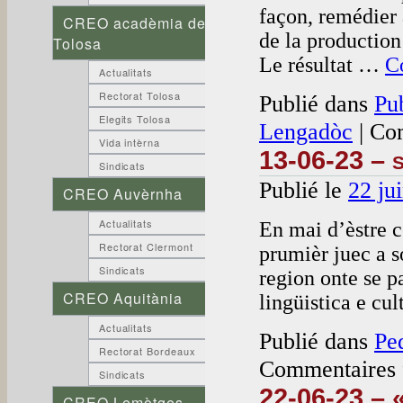
façon, remédier 
CREO acadèmia de
de la productio
Tolosa
Le résultat …
Co
Actualitats
Rectorat Tolosa
Publié dans
Pu
Elegits Tolosa
Lengadòc
|
Com
Vida intèrna
13-06-23 – s
Sindicats
Publié le
22 ju
CREO Auvèrnha
Actualitats
En mai d’èstre c
Rectorat Clermont
prumièr juec a s
Sindicats
region onte se pa
CREO Aquitània
lingüistica e cu
Actualitats
Publié dans
Pe
Rectorat Bordeaux
Commentaires 
Sindicats
22-06-23 – 
CREO Lemòtges