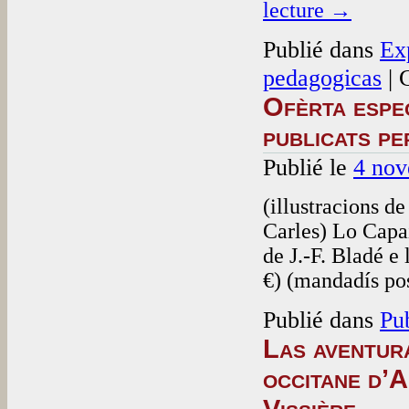
lecture
→
Publié dans
Ex
pedagogicas
|
Ofèrta espec
publicats pe
Publié le
4 no
(illustracions de
Carles) Lo Capai
de J.-F. Bladé e
€) (mandadís po
Publié dans
Pu
Las aventura
occitane d’A
Vissière.