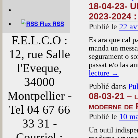
18-04-23- U
2023-2024 : 
Flux RSS
Publié le
22 av
F.E.L.C.O :
Es ara que cal p
manda un messatg
12, rue Salle
segurament o so
passat e/o las 
l'Eveque,
lecture
→
34000
Publié dans
Pu
Montpellier -
08-03-21 – l
moderne de 
Tel 04 67 66
Publié le
10 ma
33 31 -
Un outil indispe
Courriel :