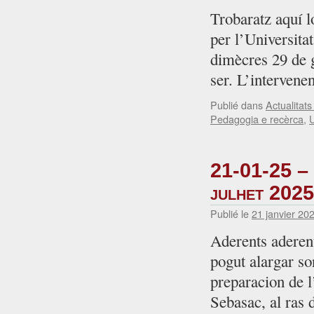
Trobaratz aquí 
per l’Universita
dimècres 29 de 
ser. L’interven
Publié dans
Actualitat
Pedagogia e recèrca
,
U
21-01-25 – 
julhet 2025
Publié le
21 janvier 20
Aderents aderen
pogut alargar so
preparacion de l
Sebasac, al ras