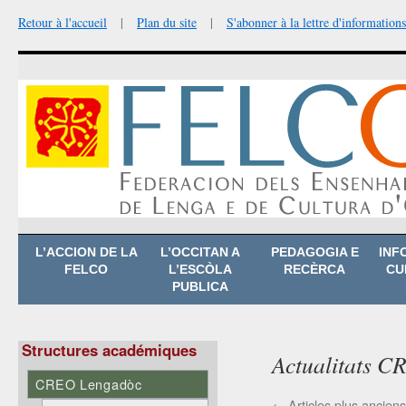
Retour à l'accueil
|
Plan du site
|
S'abonner à la lettre d'informations
Aller
L’ACCION DE LA
L’OCCITAN A
PEDAGOGIA E
INF
au
FELCO
L’ESCÒLA
RECÈRCA
CU
contenu
PUBLICA
Structures académiques
Actualitats C
CREO Lengadòc
←
Articles plus anciens