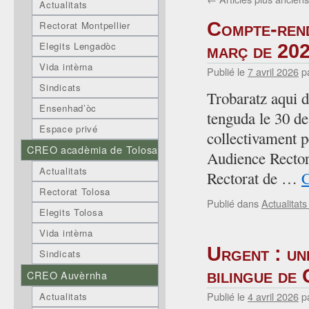
Actualitats
Compte-rend
Rectorat Montpellier
Elegits Lengadòc
març de 20
Vida intèrna
Publié le
7 avril 2026
p
Sindicats
Trobaratz aqui d
Ensenhad’òc
tenguda le 30 de
Espace privé
collectivament 
CREO acadèmia de Tolosa
Audience Rector
Actualitats
Rectorat de …
C
Rectorat Tolosa
Publié dans
Actualitat
Elegits Tolosa
Vida intèrna
Urgent : une
Sindicats
bilingue de
CREO Auvèrnha
Publié le
4 avril 2026
p
Actualitats