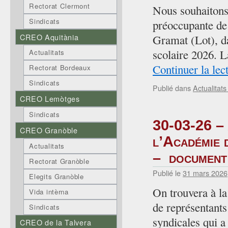
Rectorat Clermont
Nous souhaitons a
Sindicats
préoccupante de
CREO Aquitània
Gramat (Lot), da
scolaire 2026. 
Actualitats
Continuer la lec
Rectorat Bordeaux
Sindicats
Publié dans
Actualitat
CREO Lemòtges
Sindicats
30-03-26 –
CREO Granòble
l’Académie 
Actualitats
– document 
Rectorat Granòble
Publié le
31 mars 2026
Elegits Granòble
On trouvera à la
Vida intèrna
de représentant
Sindicats
syndicales qui 
CREO de la Talvera