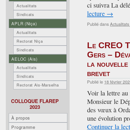
ci suivra La dé
Actualitats
lecture
→
Sindicats
APLR (Niça)
Publié dans
Actualitat
Actualitats
Rectorat Niça
Le CREO To
Sindicats
Gers – Déva
AELOC (Ais)
la nouvelle
Actualitats
brevet
Sindicats
Publié le
18 février 20
Rectorat Ais-Marselha
Voir la lettre a
Monsieur le Dépu
COLLOQUE FLAREP
2023
des vœux à Ordan
une évolution p
À propos
Continuer la lec
Programme