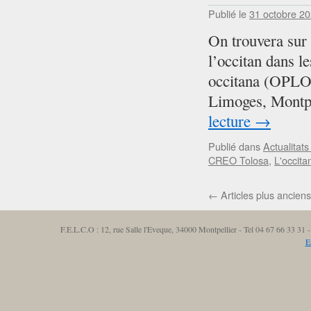
Publié le
31 octobre 2
On trouvera sur 
l’occitan dans le
occitana (OPLO)
Limoges, Montpe
lecture
→
Publié dans
Actualitats
CREO Tolosa
,
L'occita
←
Articles plus anciens
F.E.L.C.O : 12, rue Salle l'Eveque, 34000 Montpellier - Tel 04 67 66 33 3
E