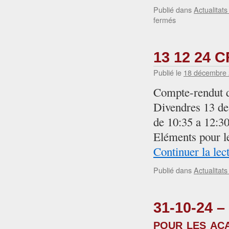
Publié dans
Actualitat
sur
fermés
21-
01-
25
13 12 24 C
–
De
Publié le
18 décembre
novèlas
Compte-rendut 
de
l’Estivada
Divendres 13 de
(24-
de 10:35 a 12:3
26
de
Eléments pour
julhet
Continuer la lec
2025)-
campanha
Publié dans
Actualitat
de
sosten
e
d’adesions
31-10-24 – 
pour les ac