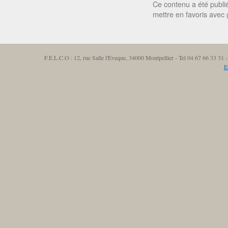
Ce contenu a été publ
mettre en favoris avec
F.E.L.C.O : 12, rue Salle l'Eveque, 34000 Montpellier - Tel 04 67 66 33 3
E