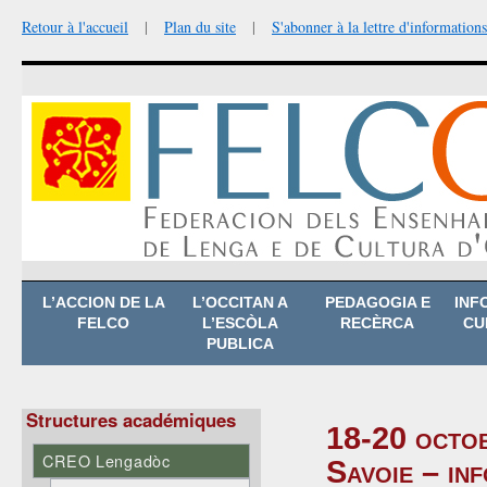
Retour à l'accueil
|
Plan du site
|
S'abonner à la lettre d'informations
Aller
L’ACCION DE LA
L’OCCITAN A
PEDAGOGIA E
INF
au
FELCO
L’ESCÒLA
RECÈRCA
CU
contenu
PUBLICA
Structures académiques
18-20 octo
CREO Lengadòc
Savoie – inf