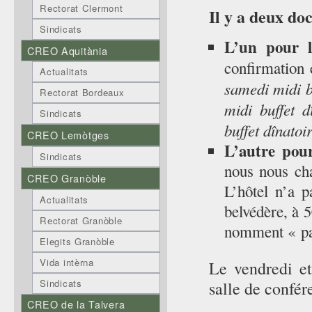
Rectorat Clermont
Il y a deux do
Sindicats
L’un pour 
CREO Aquitània
confirmation 
Actualitats
samedi midi b
Rectorat Bordeaux
midi buffet d
Sindicats
buffet dînatoi
CREO Lemòtges
L’autre pour
Sindicats
nous nous cha
CREO Granòble
L’hôtel n’a 
Actualitats
belvédère, à 5
Rectorat Granòble
nomment « pa
Elegits Granòble
Vida intèrna
Le vendredi et 
Sindicats
salle de confére
CREO de la Talvera