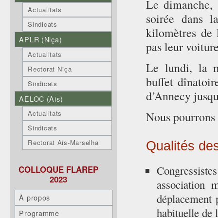
Le dimanche, l
Actualitats
soirée dans l
Sindicats
kilomètres de
APLR (Niça)
pas leur voiture
Actualitats
Le lundi, la 
Rectorat Niça
buffet dînatoir
Sindicats
d’Annecy jusqu
AELOC (Ais)
Actualitats
Nous pourrons 
Sindicats
Rectorat Ais-Marselha
Qualités de
Congressiste
COLLOQUE FLAREP
2023
association
déplacement p
À propos
habituelle de
Programme