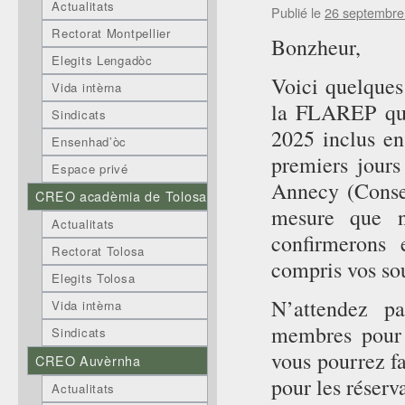
Actualitats
Publié le
26 septembre
Rectorat Montpellier
Bonzheur,
Elegits Lengadòc
Voici quelques 
Vida intèrna
la FLAREP qui
Sindicats
2025 inclus en
Ensenhad’òc
premiers jours
Espace privé
Annecy (Consei
CREO acadèmia de Tolosa
mesure que n
Actualitats
confirmerons
Rectorat Tolosa
compris vos sou
Elegits Tolosa
N’attendez pa
Vida intèrna
membres pour v
Sindicats
vous pourrez f
CREO Auvèrnha
pour les réserva
Actualitats